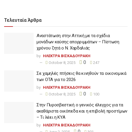
Τελευταία Άρθρα
Αναστάτωση στην Αττική με τα σχέδια
μονάδων καύσης απορριμμάτων – Πίστωση
χρόνου ζητά ο Ν. Χαρδαλιάς
by
ΗΛΕΚΤΡΑ ΒΙΣΚΑΔΟΥΡΑΚΗ
0
October 8, 2025
247
Σε χαμηλές πτήσεις θα κινηθούν τα οικονομικά
των ΟΤΑ για το 2026
by
ΗΛΕΚΤΡΑ ΒΙΣΚΑΔΟΥΡΑΚΗ
0
October 8, 2025
100
Στην Πυροσβεστική ο γενικός έλεγχος για τα
ακαθάριστα οικόπεδα και η επιβολή προστίμων
– Τι λέει η ΚΥΑ
by
ΗΛΕΚΤΡΑ ΒΙΣΚΑΔΟΥΡΑΚΗ
0
June 2, 2025
301