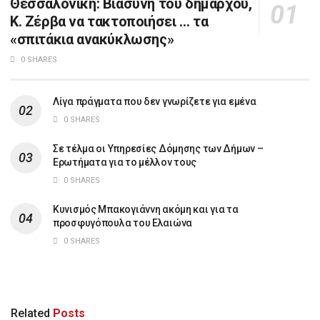
Θεσσαλονίκη: Βιασύνη του δημάρχου,
Κ. Ζέρβα να τακτοποιήσει … τα
«σπιτάκια ανακύκλωσης»
0 SHARES
Λίγα πράγματα που δεν γνωρίζετε για εμένα
0 SHARES
Σε τέλμα οι Υπηρεσίες Δόμησης των Δήμων –
Ερωτήματα για το μέλλον τους
0 SHARES
Κυνισμός Μπακογιάννη ακόμη και για τα
προσφυγόπουλα του Ελαιώνα
0 SHARES
Related
Posts