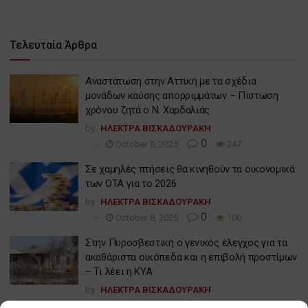
Τελευταία Άρθρα
Αναστάτωση στην Αττική με τα σχέδια
μονάδων καύσης απορριμμάτων – Πίστωση
χρόνου ζητά ο Ν. Χαρδαλιάς
by
ΗΛΕΚΤΡΑ ΒΙΣΚΑΔΟΥΡΑΚΗ
0
October 8, 2025
247
Σε χαμηλές πτήσεις θα κινηθούν τα οικονομικά
των ΟΤΑ για το 2026
by
ΗΛΕΚΤΡΑ ΒΙΣΚΑΔΟΥΡΑΚΗ
0
October 8, 2025
100
Στην Πυροσβεστική ο γενικός έλεγχος για τα
ακαθάριστα οικόπεδα και η επιβολή προστίμων
– Τι λέει η ΚΥΑ
by
ΗΛΕΚΤΡΑ ΒΙΣΚΑΔΟΥΡΑΚΗ
0
June 2, 2025
300