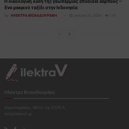
Η οικολογική λύση της γεωθερμίας αποδίδει καρπούς –
Ένα μακρινό ταξίδι στην Ινδονησία
by
ΗΛΕΚΤΡΑ ΒΙΣΚΑΔΟΥΡΑΚΗ
January 25, 2024
114
Ηλέκτρα Βισκαδουράκη
Δημοσιογράφος, Μέλος της ΕΣHΕΑ
info@ilektraV.gr