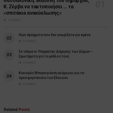
Θεσσαλονίκη: Βιασύνη του δημάρχου,
Κ. Ζέρβα να τακτοποιήσει … τα
«σπιτάκια ανακύκλωσης»
0 SHARES
Λίγα πράγματα που δεν γνωρίζετε για εμένα
0 SHARES
Σε τέλμα οι Υπηρεσίες Δόμησης των Δήμων –
Ερωτήματα για το μέλλον τους
0 SHARES
Κυνισμός Μπακογιάννη ακόμη και για τα
προσφυγόπουλα του Ελαιώνα
0 SHARES
Related
Posts