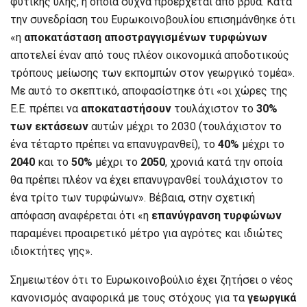
φυτικής ύλης, η οποία συχνά προέρχεται από βρύα. Κατά
την συνεδρίαση του Ευρωκοινοβουλίου επισημάνθηκε ότι
«η
αποκατάσταση αποστραγγισμένων τυρφώνων
αποτελεί έναν από τους πλέον οικονομικά αποδοτικούς
τρόπους μείωσης των εκπομπών στον γεωργικό τομέα».
Με αυτό το σκεπτικό, αποφασίστηκε ότι «οι χώρες της
Ε.Ε. πρέπει να
αποκαταστήσουν
τουλάχιστον το
30%
των εκτάσεων
αυτών μέχρι το 2030 (τουλάχιστον το
ένα τέταρτο πρέπει να επανυγρανθεί), το
40%
μέχρι το
2040
και το
50%
μέχρι το
2050
, χρονιά κατά την οποία
θα πρέπει πλέον να έχει επανυγρανθεί τουλάχιστον το
ένα τρίτο των τυρφώνων». Βέβαια, στην σχετική
απόφαση αναφέρεται ότι «η
επανύγρανση τυρφώνων
παραμένει προαιρετικό μέτρο για αγρότες και ιδιώτες
ιδιοκτήτες γης».
Σημειωτέον ότι το Ευρωκοινοβούλιο έχει ζητήσει ο νέος
κανονισμός αναφορικά με τους στόχους για τα
γεωργικά