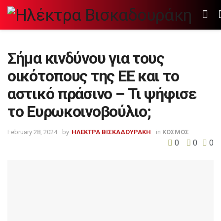
Σήμα κινδύνου για τους
οικότοπους της ΕΕ και το
αστικό πράσινο – Τι ψήφισε
το Ευρωκοινοβούλιο;
February 28, 2024
by
ΗΛΕΚΤΡΑ ΒΙΣΚΑΔΟΥΡΑΚΗ
in
ΚΟΣΜΟΣ
0
0
0