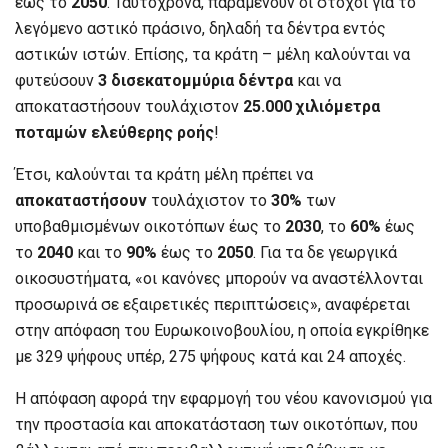
έως το
2050
. Ταυτόχρονα, παραμένουν οι στόχοι για το
λεγόμενο αστικό πράσινο, δηλαδή τα δέντρα εντός
αστικών ιστών. Επίσης, τα κράτη – μέλη καλούνται να
φυτεύσουν
3 δισεκατομμύρια δέντρα
και να
αποκαταστήσουν τουλάχιστον
25.000 χιλιόμετρα
ποταμών ελεύθερης ροής
!
Έτσι, καλούνται τα κράτη μέλη πρέπει να
αποκαταστήσουν
τουλάχιστον το
30%
των
υποβαθμισμένων οικοτόπων έως το
2030
, το
60%
έως
το
2040
και το
90%
έως το
2050
. Για τα δε γεωργικά
οικοσυστήματα, «οι κανόνες μπορούν να αναστέλλονται
προσωρινά σε εξαιρετικές περιπτώσεις», αναφέρεται
στην απόφαση του Ευρωκοινοβουλίου, η οποία εγκρίθηκε
με 329 ψήφους υπέρ, 275 ψήφους κατά και 24 αποχές.
Η απόφαση αφορά την εφαρμογή του νέου κανονισμού για
την προστασία και αποκατάσταση των οικοτόπων, που