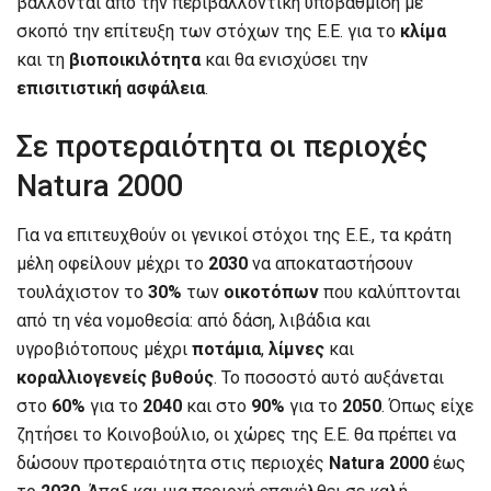
βάλλονται από την περιβαλλοντική υποβάθμιση με
σκοπό την επίτευξη των στόχων της Ε.Ε. για το
κλίμα
και τη
βιοποικιλότητα
και θα ενισχύσει την
επισιτιστική ασφάλεια
.
Σε προτεραιότητα οι περιοχές
Natura 2000
Για να επιτευχθούν οι γενικοί στόχοι της Ε.Ε., τα κράτη
μέλη οφείλουν μέχρι το
2030
να αποκαταστήσουν
τουλάχιστον το
30%
των
οικοτόπων
που καλύπτονται
από τη νέα νομοθεσία: από δάση, λιβάδια και
υγροβιότοπους μέχρι
ποτάμια
,
λίμνες
και
κοραλλιογενείς βυθούς
. Το ποσοστό αυτό αυξάνεται
στο
60%
για το
2040
και στο
90%
για το
2050
. Όπως είχε
ζητήσει το Κοινοβούλιο, οι χώρες της Ε.Ε. θα πρέπει να
δώσουν προτεραιότητα στις περιοχές
Natura 2000
έως