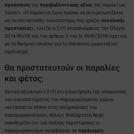
προάσπιση
της
περιβαλλοντικής αξίας
της παράκτιας
ζώνης». «Η παράκτια ζώνη πρέπει να αντιμετωπίζεται
ως ενιαίο ευπαθές οικοσύστημα, που χρήζει
συνολικής
προστασίας
», τονίζει ο ΣτΠ επικαλούμενος την Οδηγία
2014/89/ΕΚ και του άρθρου 3 του Ν. 4546/2018 σχετικά
με το θεσμικό πλαίσιο για το θαλάσσιο χωροταξικό
σχεδιασμό.
Θα προστατευτούν οι παραλίες
και φέτος;
Θετικά αξιολογεί ο ΣτΠ ότι η διατήρηση της ισορροπίας
του οικοσυστήματος του παραχωρούμενου χώρου
«εντάσσεται πλέον στις υποχρεώσεις του
παραχωρησιούχου», αλλά η Ανεξάρτητη Αρχή
υπενθυμίζει ότι «σε πολλές περιπτώσεις οι
παραχωρησιούχοι προέβαιναν σε
παράνομες