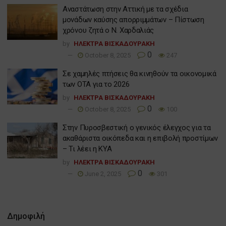
Αναστάτωση στην Αττική με τα σχέδια
μονάδων καύσης απορριμμάτων – Πίστωση
χρόνου ζητά ο Ν. Χαρδαλιάς
by
ΗΛΕΚΤΡΑ ΒΙΣΚΑΔΟΥΡΑΚΗ
0
October 8, 2025
247
Σε χαμηλές πτήσεις θα κινηθούν τα οικονομικά
των ΟΤΑ για το 2026
by
ΗΛΕΚΤΡΑ ΒΙΣΚΑΔΟΥΡΑΚΗ
0
October 8, 2025
100
Στην Πυροσβεστική ο γενικός έλεγχος για τα
ακαθάριστα οικόπεδα και η επιβολή προστίμων
– Τι λέει η ΚΥΑ
by
ΗΛΕΚΤΡΑ ΒΙΣΚΑΔΟΥΡΑΚΗ
0
June 2, 2025
301
Δημοφιλή