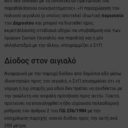
κλπ δεν συνάδει με τη συνολική αντιμετώπιση του
παραθαλάσσιου οικοσυστήματος». «Η παραχώρηση του
παλαιού αιγιαλού (ο οποίος αποτελεί ιδιωτική
περιουσία
του
Δημοσίου
και μπορεί να διατεθεί προς
εκμετάλλευση) σταδιακά οδηγεί σε υποβάθμιση και των
όμορων ζωνών (αιγιαλός και παραλία) και η μία
αλληλεπιδρά με την άλλη», υπογραμμίζει ο ΣτΠ.
Δίοδος στον αιγιαλό
Αναφορικά με την παροχή διόδου από δημόσια οδό μέσω
ιδιοκτησιών προς τον αιγιαλό, ο ΣτΠ επισημαίνει ότι «η
νόμιμη ή όχι ύπαρξη μια οδού δεν πρέπει να συνδέεται με
την ακώλυτη και ασφαλή πρόσβαση προς αυτή». Γιαυτό,
προτείνει να επαναληφθεί η ήδη ισχύουσα πολεοδομική
ρύθμιση του άρθρου 2 του
ΠΔ 236/1984
με την
υποχρέωση παροχής ικανού διόδου προς την ακτή ανά
300 μέτρα.