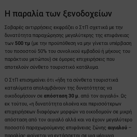
Η παραλία των ξενοδοχείων
Σοβαρές αντιρρήσεις εκφράζει ο ΣτΠ σχετικά με την
δυνατότητα παραχώρησης μεγαλύτερης της επιφάνειας
των
500 τμ
(με την προϋπόθεση να μην γίνεται υπέρβαση
του ποσοστού 50% του συνολικού εμβαδού ή μήκους του
παράκτιου μετώπου) σε όμορες επιχειρήσεις που
αποτελούν σύνθετο τουριστικό κατάλυμα.
Ο ΣτΠ επισημαίνει ότι «ήδη τα σύνθετα τουριστικά
καταλύματα απολαμβάνουν της δυνατότητας να
οικοδομήσουν σε
απόσταση 30 μ.
από τον αιγιαλό». Ως
εκ τούτου, «η δυνατότητα ολοένα και περισσότερων
επιχειρήσεων διαφόρων μορφών να οικοδομούν σε μικρή
απόσταση από τον αιγιαλό αλλά και να έχουν μεγαλύτερο
ποσοστό παραχωρούμενης επιφάνειας ζώνης
αιγιαλού
–
παραλίας φαίνεται να εντάσσεται σε μια μέριμνα