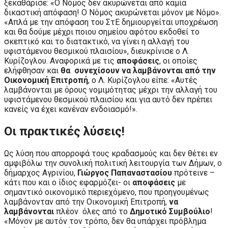
ξεκαθάρισε: «Ο Νόμος δεν ακυρώνεται από καμία
δικαστική απόφαση! Ο Νόμος ακυρώνεται μόνον με Νόμο».
«Απλά με την απόφαση του ΣτΕ δημιουργείται υποχρέωση
και θα δούμε μέχρι ποιου σημείου αφότου εκδοθεί το
σκεπτικό και το διατακτικό, να γίνει η αλλαγή του
υφιστάμενου θεσμικού πλαισίου», διευκρίνισε ο Λ.
Κυρίζογλου. Αναφορικά με τις
αποφάσεις
, οι οποίες
ελήφθησαν και
θα συνεχίσουν να λαμβάνονται από την
Οικονομική Επιτροπή
, ο Λ. Κυρίζογλου είπε: «Αυτές
λαμβάνονται με όρους νομιμότητας μέχρι την αλλαγή του
υφιστάμενου θεσμικού πλαισίου και για αυτό δεν πρέπει
κανείς να έχει κανέναν ενδοιασμό!».
Οι πρακτικές λύσεις!
Ως λύση που απορροφά τους κραδασμούς και δεν θέτει εν
αμφιβόλω την συνολική πολιτική λειτουργία των Δήμων, ο
δήμαρχος Αγρινίου,
Γιώργος Παπαναστασίου
πρότεινε –
κάτι που και ο ίδιος εφαρμόζει- οι
αποφάσεις
με
σημαντικό οικονομικό περιεχόμενο, που προηγουμένως
λαμβάνονταν από την Οικονομική Επιτροπή,
να
λαμβάνονται
πλέον όλες από το
Δημοτικό Συμβούλιο
!
«Μόνον με αυτόν τον τρόπο, δεν θα υπάρχει πρόβλημα