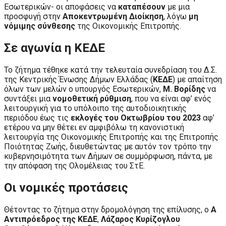
Εσωτερικών- οι αποφάσεις να
καταπέσουν
με μια
προσφυγή στην
Αποκεντρωμένη Διοίκηση
, λόγω
μη
νόμιμης
σύνθεσης
της Οικονομικής Επιτροπής.
Σε αγωνία η ΚΕΔΕ
Το ζήτημα τέθηκε κατά την τελευταία συνεδρίαση του Δ.Σ.
της Κεντρικής Ένωσης Δήμων Ελλάδας (
ΚΕΔΕ
) με απαίτηση
όλων των μελών ο υπουργός Εσωτερικών,
Μ. Βορίδης
να
συντάξει μια
νομοθετική ρύθμιση
, που να είναι αφ’ ενός
λειτουργική για το υπόλοιπο της αυτοδιοικητικής
περιόδου έως τις
εκλογές του Οκτωβρίου του 2023
αφ’
ετέρου να μην θέτει εν αμφιβόλω τη κανονιστική
λειτουργία της Οικονομικής Επιτροπής και της Επιτροπής
Ποιότητας Ζωής, διευθετώντας με αυτόν τον τρόπο την
κυβερνησιμότητα των Δήμων σε συμμόρφωση, πάντα, με
την απόφαση της Ολομέλειας του ΣτΕ.
Οι νομικές προτάσεις
Θέτοντας το ζήτημα στην δρομολόγηση της επίλυσης, ο
Α
Αντιπρόεδρος της ΚΕΔΕ
,
Λάζαρος Κυρίζογλου