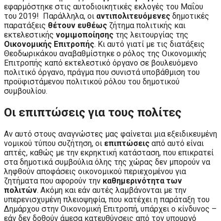
εφαρμόστηκε στις αυτοδιοικητικές εκλογές του Μαΐου
του 2019! Παράλληλα, οι
αντιπολιτευόμενες
δημοτικές
παρατάξεις
θέτουν ευθέως
ζήτημα πολιτικής και
εκτελεστικής
νομιμοποίησης
της λειτουργίας της
Οικονομικής Επιτροπής
. Κι αυτό γιατί με τις διατάξεις
Θεοδωρικάκου αναβαθμίστηκε ο ρόλος της Οικονομικής
Επιτροπής καπό εκτελεστικό όργανο σε βουλευόμενο
πολιτικό όργανο, πράγμα που συνιστά υποβάθμιση του
προϋφιστάμενου πολιτικού ρόλου του δημοτικού
συμβουλίου.
Οι επιπτώσεις για τους πολίτες
Αν αυτό στους αναγνώστες μας φαίνεται μια εξειδικευμένη
νομικού τύπου συζήτηση, οι
επιπτώσεις
από αυτό είναι
απτές, καθώς με την εκρηκτική κατάσταση, που επικρατεί
στα δημοτικά συμβούλια όλης της χώρας δεν μπορούν να
ληφθούν αποφάσεις οικονομικού περιεχομένου για
ζητήματα που αφορούν την
καθημερινότητα των
πολιτών
. Ακόμη και εάν αυτές λαμβάνονται με την
υπερενισχυμένη πλειοψηφία, που κατέχει η παράταξη του
Δημάρχου στην Οικονομική Επιτροπή, υπάρχει ο κίνδυνος –
εάν δεν δοθούν άμεσα κατευθύνσεις από τον υπουργό