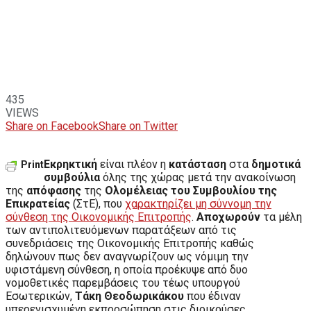
435
VIEWS
Share on Facebook
Share on Twitter
Εκρηκτική
είναι πλέον η
κατάσταση
στα
δημοτικά
Print
συμβούλια
όλης της χώρας μετά την ανακοίνωση
της
απόφασης
της
Ολομέλειας του Συμβουλίου της
Επικρατείας
(ΣτΕ), που
χαρακτηρίζει μη σύννομη την
σύνθεση της Οικονομικής Επιτροπής
.
Αποχωρούν
τα μέλη
των αντιπολιτευόμενων παρατάξεων από τις
συνεδριάσεις της Οικονομικής Επιτροπής καθώς
δηλώνουν πως δεν αναγνωρίζουν ως νόμιμη την
υφιστάμενη σύνθεση, η οποία προέκυψε από δυο
νομοθετικές παρεμβάσεις του τέως υπουργού
Εσωτερικών,
Τάκη Θεοδωρικάκου
που έδιναν
υπερενισχυμένη εκπροσώπηση στις διοικούσες