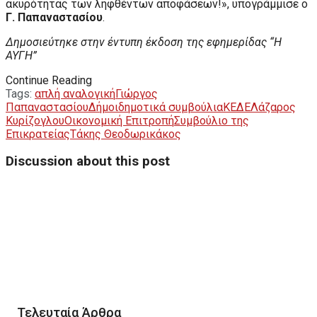
ακυρότητας των ληφθέντων αποφάσεων!», υπογράμμισε ο
Γ. Παπαναστασίου
.
Δημοσιεύτηκε στην έντυπη έκδοση της εφημερίδας “Η
ΑΥΓΗ”
Continue Reading
Tags:
απλή αναλογική
Γιώργος
Παπαναστασίου
Δήμοι
δημοτικά συμβούλια
ΚΕΔΕ
Λάζαρος
Κυρίζογλου
Οικονομική Επιτροπή
Συμβούλιο της
Επικρατείας
Τάκης Θεοδωρικάκος
Discussion about this post
Τελευταία Άρθρα