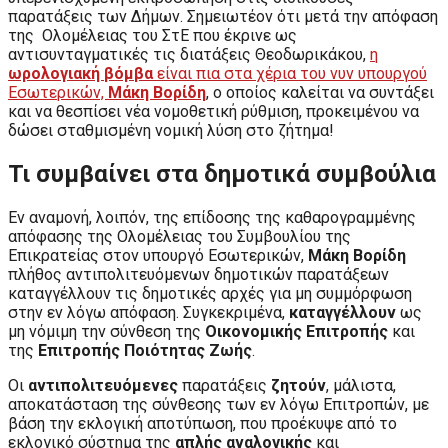
παρατάξεις των Δήμων. Σημειωτέον ότι μετά την απόφαση
της Ολομέλειας του ΣτΕ που έκρινε ως
αντισυνταγματικές τις διατάξεις Θεοδωρικάκου,
η
ωρολογιακή βόμβα
είναι πια στα χέρια του νυν υπουργού
Εσωτερικών,
Μάκη Βορίδη
, ο οποίος καλείται να συντάξει
και να θεσπίσει νέα νομοθετική ρύθμιση, προκειμένου να
δώσει σταθμισμένη νομική λύση στο ζήτημα!
Τι συμβαίνει στα δημοτικά συμβούλια
Εν αναμονή, λοιπόν, της επίδοσης της καθαρογραμμένης
απόφασης της Ολομέλειας του Συμβουλίου της
Επικρατείας στον υπουργό Εσωτερικών,
Μάκη Βορίδη
πλήθος αντιπολιτευόμενων δημοτικών παρατάξεων
καταγγέλλουν τις δημοτικές αρχές για μη συμμόρφωση
στην εν λόγω απόφαση. Συγκεκριμένα,
καταγγέλλουν
ως
μη νόμιμη την σύνθεση της
Οικονομικής Επιτροπής
και
της
Επιτροπής Ποιότητας Ζωής
.
Οι
αντιπολιτευόμενες
παρατάξεις
ζητούν
, μάλιστα,
αποκατάσταση της σύνθεσης των εν λόγω Επιτροπών, με
βάση την εκλογική αποτύπωση, που προέκυψε από το
εκλογικό σύστημα της
απλής αναλογικής
και