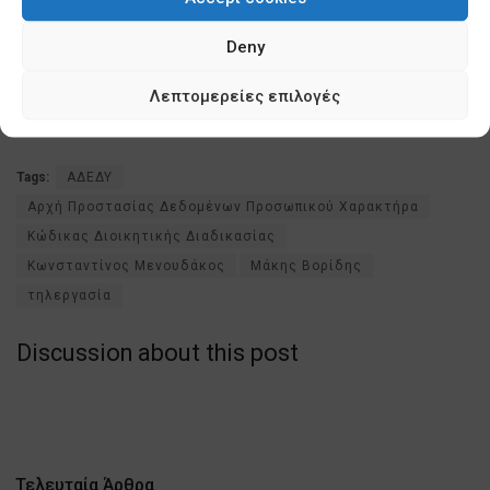
εξασφαλίσουν την αποσύνδεση του τηλεργαζόμενου από
τα ψηφιακά εργαλεία επικοινωνίας και εργασίας,
Deny
αποτελούν υποχρεωτικούς όρους της σύμβασης
Λεπτομερείες επιλογές
εργασίας».
Tags:
ΑΔΕΔΥ
Αρχή Προστασίας Δεδομένων Προσωπικού Χαρακτήρα
Κώδικας Διοικητικής Διαδικασίας
Κωνσταντίνος Μενουδάκος
Μάκης Βορίδης
τηλεργασία
Discussion about this post
Τελευταία Άρθρα