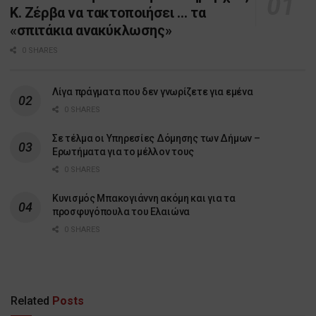
Κ. Ζέρβα να τακτοποιήσει … τα
«σπιτάκια ανακύκλωσης»
0 SHARES
Λίγα πράγματα που δεν γνωρίζετε για εμένα
0 SHARES
Σε τέλμα οι Υπηρεσίες Δόμησης των Δήμων –
Ερωτήματα για το μέλλον τους
0 SHARES
Κυνισμός Μπακογιάννη ακόμη και για τα
προσφυγόπουλα του Ελαιώνα
0 SHARES
Related
Posts