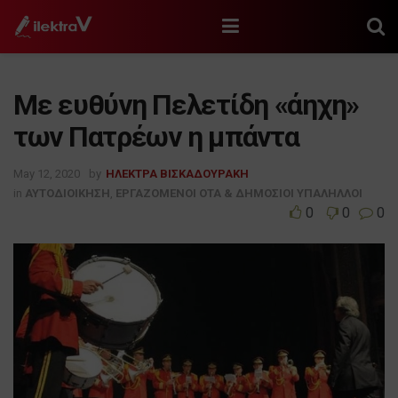
Με ευθύνη Πελετίδη «άηχη»
των Πατρέων η μπάντα
May 12, 2020
by
ΗΛΕΚΤΡΑ ΒΙΣΚΑΔΟΥΡΑΚΗ
in
ΑΥΤΟΔΙΟΙΚΗΣΗ
,
ΕΡΓΑΖΟΜΕΝΟΙ ΟΤΑ & ΔΗΜΟΣΙΟΙ ΥΠΑΛΗΛΛΟΙ
0
0
0