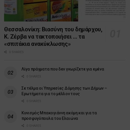
Θεσσαλονίκη: Βιασύνη του δημάρχου,
Κ. Ζέρβα να τακτοποιήσει … τα
«σπιτάκια ανακύκλωσης»
0 SHARES
Λίγα πράγματα που δεν γνωρίζετε για εμένα
0 SHARES
Σε τέλμα οι Υπηρεσίες Δόμησης των Δήμων –
Ερωτήματα για το μέλλον τους
0 SHARES
Κυνισμός Μπακογιάννη ακόμη και για τα
προσφυγόπουλα του Ελαιώνα
0 SHARES