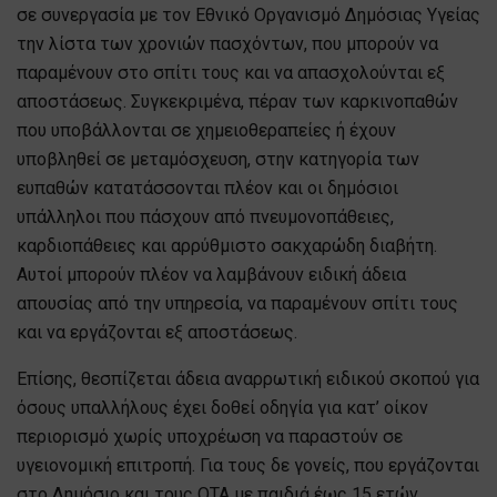
σε συνεργασία με τον Εθνικό Οργανισμό Δημόσιας Υγείας
την λίστα των χρονιών πασχόντων, που μπορούν να
παραμένουν στο σπίτι τους και να απασχολούνται εξ
αποστάσεως. Συγκεκριμένα, πέραν των καρκινοπαθών
που υποβάλλονται σε χημειοθεραπείες ή έχουν
υποβληθεί σε μεταμόσχευση, στην κατηγορία των
ευπαθών κατατάσσονται πλέον και οι δημόσιοι
υπάλληλοι που πάσχουν από πνευμονοπάθειες,
καρδιοπάθειες και αρρύθμιστο σακχαρώδη διαβήτη.
Αυτοί μπορούν πλέον να λαμβάνουν ειδική άδεια
απουσίας από την υπηρεσία, να παραμένουν σπίτι τους
και να εργάζονται εξ αποστάσεως.
Επίσης, θεσπίζεται άδεια αναρρωτική ειδικού σκοπού για
όσους υπαλλήλους έχει δοθεί οδηγία για κατ’ οίκον
περιορισμό χωρίς υποχρέωση να παραστούν σε
υγειονομική επιτροπή. Για τους δε γονείς, που εργάζονται
στο Δημόσιο και τους ΟΤΑ με παιδιά έως 15 ετών