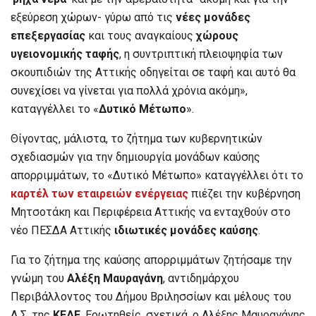
εξεύρεση χώρων- γύρω από τις
νέες μονάδες
επεξεργασίας
και τους αναγκαίους
χώρους
υγειονομικής ταφής
, η συντριπτική πλειοψηφία των
σκουπιδιών της Αττικής οδηγείται σε ταφή και αυτό θα
συνεχίσει να γίνεται για πολλά χρόνια ακόμη»,
καταγγέλλει το «
Δυτικό Μέτωπο
».
Θίγοντας, μάλιστα, το ζήτημα των κυβερνητικών
σχεδιασμών για την δημιουργία μονάδων καύσης
απορριμμάτων, το «Δυτικό Μέτωπο» καταγγέλλει ότι το
καρτέλ των εταιρειών ενέργειας
πιέζει την κυβέρνηση
Μητσοτάκη και Περιφέρεια Αττικής να ενταχθούν στο
νέο ΠΕΣΔΑ Αττικής
ιδιωτικές μονάδες καύσης
.
Για το ζήτημα της καύσης απορριμμάτων ζητήσαμε την
γνώμη του
Αλέξη Μαυραγάνη
, αντιδημάρχου
Περιβάλλοντος του Δήμου Βριλησσίων και μέλους του
Δ.Σ. της
ΚΕΔΕ
. Ερωτηθείς, σχετικά, ο Αλέξης Μαυραγάνης