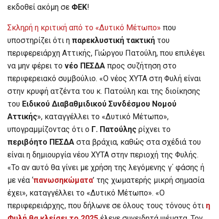
εκδοθεί ακόμη σε
ΦΕΚ
!
Σκληρή η κριτική από το «Δυτικό Μέτωπο»
που
υποστηρίζει ότι η
παρεκλυστική τακτική
του
περιφερειάρχη Αττικής, Γιώργου Πατούλη, που επιλέγει
να μην φέρει το
νέο ΠΕΣΔΑ
προς συζήτηση στο
περιφερειακό συμβούλιο. «Ο νέος ΧΥΤΑ στη Φυλή είναι
στην κρυφή ατζέντα του κ. Πατούλη και της διοίκησης
του
Ειδικού Διαβαθμιδικού Συνδέσμου Νομού
Αττικής
», καταγγέλλει το «Δυτικό Μέτωπο»,
υπογραμμίζοντας ότι ο
Γ. Πατούλης
ρίχνει το
περιβόητο ΠΕΣΔΑ
στα βράχια, καθώς στα σχέδιά του
είναι η δημιουργία νέου ΧΥΤΑ στην περιοχή της Φυλής.
«Το αν αυτό θα γίνει με χρήση της λεγόμενης γ΄ φάσης ή
με νέα ‘
πανωσηκώματα
’ της χωματερής μικρή σημασία
έχει», καταγγέλλει το «Δυτικό Μέτωπο». «Ο
περιφερειάρχης, που δήλωνε σε όλους τους τόνους ότι
η
Φυλή θα κλείσει το 2025
έλεγε συνειδητά ψέματα. Τον