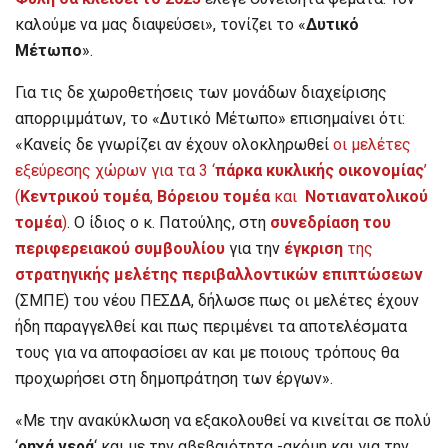
καλούμε να μας διαψεύσει», τονίζει το «
Δυτικό
Μέτωπο
».
Για τις δε χωροθετήσεις των μονάδων διαχείρισης
απορριμμάτων, το «Δυτικό Μέτωπο» επισημαίνει ότι:
«Κανείς δε γνωρίζει αν έχουν ολοκληρωθεί
οι μελέτες
εξεύρεσης χώρων για τα 3 ‘
πάρκα κυκλικής οικονομίας
’
(
Κεντρικού τομέα
,
Βόρειου τομέα
και
Νοτιανατολικού
τομέα
)
. Ο ίδιος ο κ. Πατούλης, στη
συνεδρίαση του
περιφερειακού συμβουλίου
για την
έγκριση
της
στρατηγικής μελέτης περιβαλλοντικών επιπτώσεων
(ΣΜΠΕ) του νέου ΠΕΣΔΑ, δήλωσε πως οι μελέτες έχουν
ήδη παραγγελθεί και πως περιμένει τα αποτελέσματα
τους για να αποφασίσει αν και με ποιους τρόπους θα
προχωρήσει στη δημοπράτηση των έργων».
«Με την ανακύκλωση να εξακολουθεί να κινείται σε πολύ
‘
ρηχά νερά
‘ και με την αβεβαιότητα -ακόμη και για την