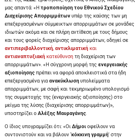
μας απαντά: «Η
τροποποίηση του Εθνικού Σχεδίου
Διαχείρισης Απορριμμάτων
υπέρ της καύσης των μη
επεξεργασμένων σύμμεικτων απορριμμάτων σε μονάδες
ιδιωτών ακόμα και σε πλήρη αντίθεση με τους δήμους
και τους φορείς διαχείρισης απορριμμάτων, οδηγεί σε
αντιπεριβαλλοντική
,
αντικλιματική
και
αντιαναπτυξιακή
κατεύθυνση
τη διαχείριση των
απορριμμάτων». «Η σύγχρονη μορφή της
ενεργειακής
αξιοποίησης
πρέπει να αφορά αποκλειστικά στα ήδη
επεξεργασμένα για
ανακύκλωση
υπολείμματα
απορριμμάτων, με σαφή και τεκμηριωμένο υπολογισμό
της συμμετοχής της (ενεργειακής αξιοποίησης) στο
μείγμα της λύσης (διαχείρισης απορριμμάτων)»,
υποστηρίζει ο
Αλέξης Μαυραγάνης
.
Ο ίδιος υπογραμμίζει ότι: «Οι
Δήμοι
οφείλουν να
συντονιστούν και να βάλουν ‘
κόκκινη γραμμή
’ στην