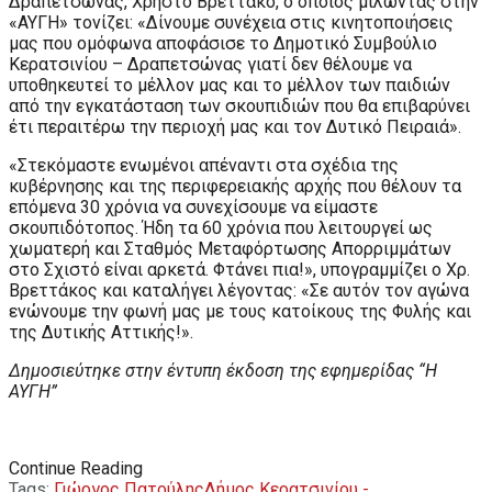
Δραπετσώνας, Χρήστο Βρεττάκο, ο οποίος μιλώντας στην
«ΑΥΓΗ» τονίζει: «Δίνουμε συνέχεια στις κινητοποιήσεις
μας που ομόφωνα αποφάσισε το Δημοτικό Συμβούλιο
Κερατσινίου – Δραπετσώνας γιατί δεν θέλουμε να
υποθηκευτεί το μέλλον μας και το μέλλον των παιδιών
από την εγκατάσταση των σκουπιδιών που θα επιβαρύνει
έτι περαιτέρω την περιοχή μας και τον Δυτικό Πειραιά».
«Στεκόμαστε ενωμένοι απέναντι στα σχέδια της
κυβέρνησης και της περιφερειακής αρχής που θέλουν τα
επόμενα 30 χρόνια να συνεχίσουμε να είμαστε
σκουπιδότοπος. Ήδη τα 60 χρόνια που λειτουργεί ως
χωματερή και Σταθμός Μεταφόρτωσης Απορριμμάτων
στο Σχιστό είναι αρκετά. Φτάνει πια!», υπογραμμίζει ο Χρ.
Βρεττάκος και καταλήγει λέγοντας: «Σε αυτόν τον αγώνα
ενώνουμε την φωνή μας με τους κατοίκους της Φυλής και
της Δυτικής Αττικής!».
Δημοσιεύτηκε στην έντυπη έκδοση της εφημερίδας “Η
ΑΥΓΗ”
Continue Reading
Tags:
Γιώργος Πατούλης
Δήμος Κερατσινίου -