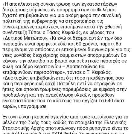
«Η αποκλειστική συγκέντρωση των εγκαταστάσεων
διαχείρισης σύμμεικτων απορριμμάτων σε Φυλή και
Σχιστό επιβεβαιώνει για μια ακόμη φορά την συνολική
πολιτική της κυβέρνησης να στοχοποιήσει τις
συγκεκριμένες περιοχές», επισήμανε κατά την χθεσινή
συνέντευξη Τύπου ο Τάσος Κεφαλάς, εκ μέρους του
«Δυτικού Μετώπου». «Κι ενώ οι δεσμοί αυτών των δυο
περιοχών είναι άρρηκτοι εδώ και 60 χρόνια, παρότι θα
περιμέναμε να σπάσουν, οι επικείμενοι διαγωνισμοί για τις
νέες μονάδες διαχείρισης σύμμεικτων απορριμμάτων θα
κάνουν την αλυσίδα πιο βαριά και οι δυτικές περιοχές σε
Φυλή και δήμο Κερατσινίου – Δραπετσώνας θα
επιβαρυνθούν περισσότερο», τόνισε ο Τ. Κεφαλάς.
«Δυστυχώς, επιβεβαιώνεται ότι τόσο η κυβέρνηση, όσο
και η περιφερειακή αρχή Πατούλη αντί να στραφούν σε
ήπιες και αποκεντρωμένες παρεμβάσεις με έμφαση στην
προδιαλογή και την ανακύκλωση υλικών, προωθούν
εγκαταστάσεις που το κόστους του αγγίζει τα 640 εκατ.
ευρώ», υπογράμμισε.
Έντονη είναι η κραυγή αγωνίας από τους κατοίκους για το
μέλλον της ζωής τους καθώς τα στοιχεία της Ελληνικής
Στατιστικής Αρχής αποτυπώνουν πόσο ρυπογόνο είναι το
περιβάλλον πέριξ του ΧΥΤΑ Φυλής. Συγκεκριμένα, για το