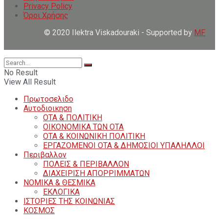
Privacy Policy
Όροι Χρήσης
© 2020 Ilektra Viskadouraki - Supported by
MF
No Result
View All Result
Πρωτοσελιδο
Αυτοδιοικηση
ΟΤΑ & ΠΟΛΙΤΙΚΗ
ΟΙΚΟΝΟΜΙΚΑ ΤΩΝ ΟΤΑ
ΟΤΑ & ΚΟΙΝΩΝΙΚΗ ΠΟΛΙΤΙΚΗ
ΕΡΓΑΖΟΜΕΝΟΙ ΟΤΑ & ΔΗΜΟΣΙΟΙ ΥΠΑΛΗΛΛΟΙ
Περιβαλλον
ΠΟΛΕΙΣ & ΠΕΡΙΒΑΛΛΟΝ
ΔΙΑΧΕΙΡΙΣΗ ΑΠΟΡΡΙΜΜΑΤΩΝ
ΝΟΜΙΚΑ & ΘΕΣΜΙΚΑ
ΕΚΛΟΓΙΚΑ
ΙΣΤΟΡΙΕΣ ΤΗΣ ΚΟΙΝΩΝΙΑΣ
ΚΟΣΜΟΣ