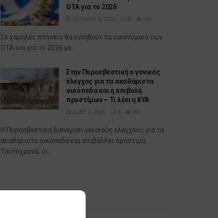
ΟΤΑ για το 2026
OCTOBER 8, 2025
0
100
Σε χαμηλές πτήσεις θα κινηθούν τα οικονομικά των
ΟΤΑ και για το 2026 με...
Στην Πυροσβεστική ο γενικός
έλεγχος για τα ακαθάριστα
οικόπεδα και η επιβολή
προστίμων – Τι λέει η ΚΥΑ
JUNE 2, 2025
0
301
Η Πυροσβεστική διενεργεί γενικούς ελέγχους για τα
ακαθάριστα οικόπεδα και επιβάλλει πρόστιμα.
Ταυτόχρονα, οι...
Δημοφιλή