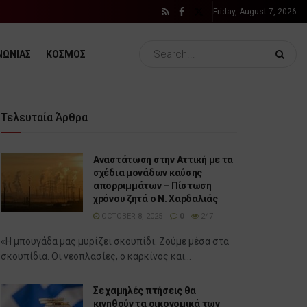
Friday, August 7, 2026
ΝΩΝΙΑΣ
ΚΟΣΜΟΣ
Τελευταία Άρθρα
Αναστάτωση στην Αττική με τα
σχέδια μονάδων καύσης
απορριμμάτων – Πίστωση
χρόνου ζητά ο Ν. Χαρδαλιάς
OCTOBER 8, 2025
0
247
«Η μπουγάδα μας μυρίζει σκουπίδι. Ζούμε μέσα στα
σκουπίδια. Οι νεοπλασίες, ο καρκίνος και...
Σε χαμηλές πτήσεις θα
κινηθούν τα οικονομικά των