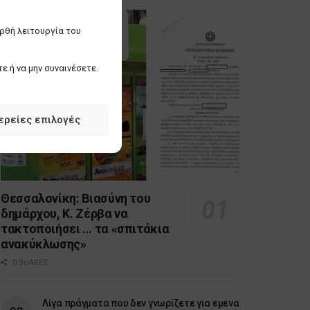
ορθή λειτουργία του
ε ή να μην συναινέσετε.
ερείες επιλογές
Θεσσαλονίκη: Βιασύνη του
δημάρχου, Κ. Ζέρβα να
τακτοποιήσει … τα «σπιτάκια
ανακύκλωσης»
0 SHARES
Λίγα πράγματα που δεν γνωρίζετε για εμένα