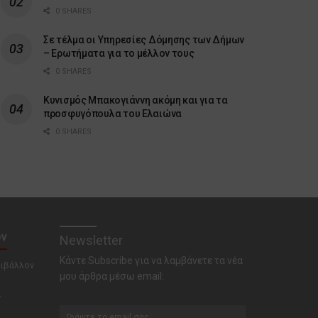
0 SHARES
Σε τέλμα οι Υπηρεσίες Δόμησης των Δήμων
– Ερωτήματα για το μέλλον τους
0 SHARES
Κυνισμός Μπακογιάννη ακόμη και για τα
προσφυγόπουλα του Ελαιώνα
0 SHARES
ον
Newsletter
Κάντε Subscribe για να λαμβάνετε τα νέα
ριβάλλον
μου άρθρα μέσω email:
ν