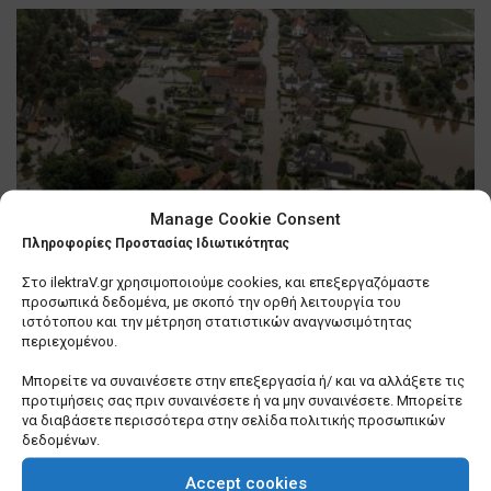
Manage Cookie Consent
Πληροφορίες Προστασίας Ιδιωτικότητας
Στο ilektraV.gr χρησιμοποιούμε cookies, και επεξεργαζόμαστε
προσωπικά δεδομένα, με σκοπό την ορθή λειτουργία του
ΚΟΣΜΟΣ
ιστότοπου και την μέτρηση στατιστικών αναγνωσιμότητας
περιεχομένου.
Πενταπλάσιοι οι φυσικοί κίνδυνοι έως το 2030
Μπορείτε να συναινέσετε στην επεξεργασία ή/ και να αλλάξετε τις
σύμφωνα με τον ΟΗΕ
προτιμήσεις σας πριν συναινέσετε ή να μην συναινέσετε. Μπορείτε
να διαβάσετε περισσότερα στην σελίδα πολιτικής προσωπικών
MAY 5, 2022
210
δεδομένων.
Accept cookies