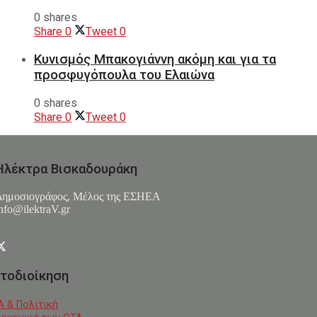
0 shares
Share
0
Tweet
0
Κυνισμός Μπακογιάννη ακόμη και για τα
προσφυγόπουλα του Ελαιώνα
0 shares
Share
0
Tweet
0
Ηλέκτρα Βισκαδουράκη
Δημοσιογράφος, Μέλος της ΕΣHΕΑ
nfo@ilektraV.gr
τοδιοίκηση
Α & Πολιτική