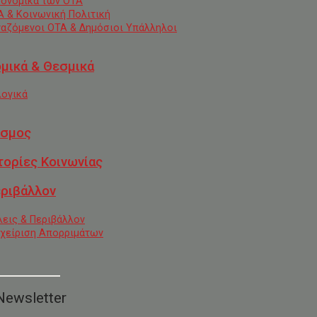
κονομικά των ΟΤΑ
Α & Κοινωνική Πολιτική
γαζόμενοι ΟΤΑ & Δημόσιοι Υπάλληλοι
μικά & Θεσμικά
λογικά
σμος
τορίες Κοινωνίας
ριβάλλον
λεις & Περιβάλλον
αχείριση Απορριμάτων
Newsletter