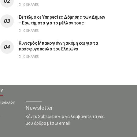
0 SHARES
Σε τέλμα οι Υπηρεσίες Δόμησης των Δήμων
– Ερωτήματα για το μέλλον τους
0 SHARES
Κυνισμός Μπακογιάννη ακόμη και για τα
προσφυγόπουλα του Ελαιώνα
0 SHARES
ον
ριβάλλον
Newsletter
ν
Κάντε Subscribe για να λαμβάνετε τα νέα
μου άρθρα μέσω email: