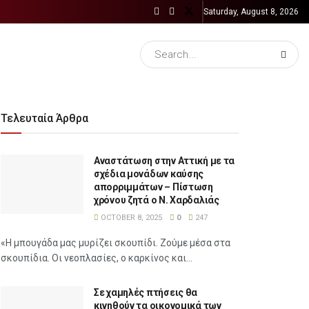
Saturday, August 8, 2026
Τελευταία Άρθρα
Αναστάτωση στην Αττική με τα
σχέδια μονάδων καύσης
απορριμμάτων – Πίστωση
χρόνου ζητά ο Ν. Χαρδαλιάς
OCTOBER 8, 2025
0
247
«Η μπουγάδα μας μυρίζει σκουπίδι. Ζούμε μέσα στα
σκουπίδια. Οι νεοπλασίες, ο καρκίνος και...
Σε χαμηλές πτήσεις θα
κινηθούν τα οικονομικά των