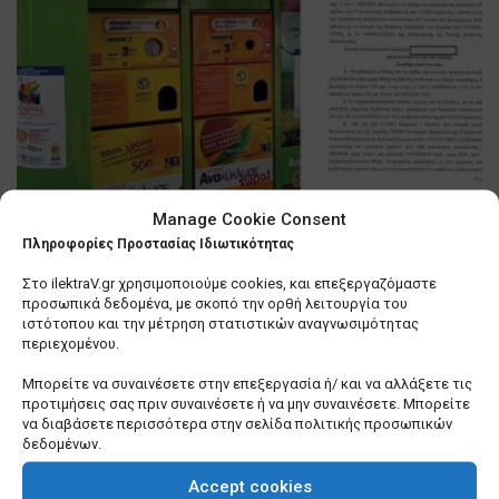
Manage Cookie Consent
Θεσσαλονίκη: Βιασύνη του
Πληροφορίες Προστασίας Ιδιωτικότητας
δημάρχου, Κ. Ζέρβα να τακτοποιήσει
… τα «σπιτάκια ανακύκλωσης»
Στο ilektraV.gr χρησιμοποιούμε cookies, και επεξεργαζόμαστε
προσωπικά δεδομένα, με σκοπό την ορθή λειτουργία του
0 SHARES
ιστότοπου και την μέτρηση στατιστικών αναγνωσιμότητας
περιεχομένου.
Λίγα πράγματα που δεν γνωρίζετε για εμένα
Μπορείτε να συναινέσετε στην επεξεργασία ή/ και να αλλάξετε τις
προτιμήσεις σας πριν συναινέσετε ή να μην συναινέσετε. Μπορείτε
0 SHARES
να διαβάσετε περισσότερα στην σελίδα πολιτικής προσωπικών
δεδομένων.
Σε τέλμα οι Υπηρεσίες Δόμησης των Δήμων –
Ερωτήματα για το μέλλον τους
Accept cookies