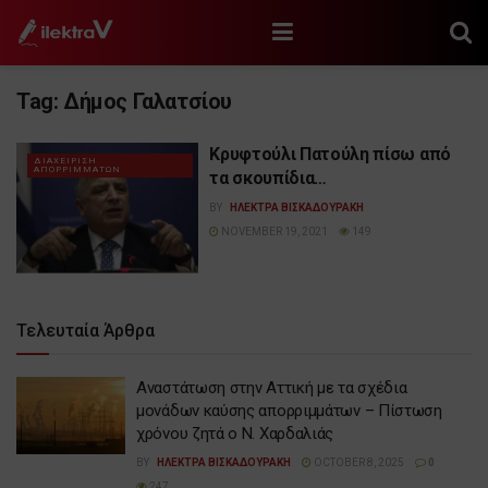
Tag:
Δήμος Γαλατσίου
Κρυφτούλι Πατούλη πίσω από
ΔΙΑΧΕΙΡΙΣΗ
ΑΠΟΡΡΙΜΜΑΤΩΝ
τα σκουπίδια…
BY
ΗΛΕΚΤΡΑ ΒΙΣΚΑΔΟΥΡΑΚΗ
NOVEMBER 19, 2021
149
Τελευταία Άρθρα
Αναστάτωση στην Αττική με τα σχέδια
μονάδων καύσης απορριμμάτων – Πίστωση
χρόνου ζητά ο Ν. Χαρδαλιάς
BY
ΗΛΕΚΤΡΑ ΒΙΣΚΑΔΟΥΡΑΚΗ
OCTOBER 8, 2025
0
247