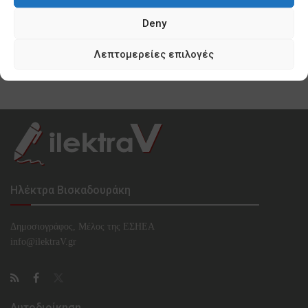
0 SHARES
Deny
Κυνισμός Μπακογιάννη ακόμη και για τα
προσφυγόπουλα του Ελαιώνα
Λεπτομερείες επιλογές
0 SHARES
Ηλέκτρα Βισκαδουράκη
Δημοσιογράφος, Μέλος της ΕΣHΕΑ
info@ilektraV.gr
Αυτοδιοίκηση