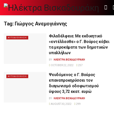
Tag:
Γιώργος Ανεμογιάννης
Φιλαδέλφεια: Με εκδικητικό
ΑΥΤΟΔΙΟΙΚΗΣΗ
«εντέλλεσθε» ο Γ. Βούρος κόβει
τα μεροκάματα των δημοτικών
υπαλλήλων
BY
ΗΛΕΚΤΡΑ ΒΙΣΚΑΔΟΥΡΑΚΗ
OCTOBER 22, 2022
257
Ψευδόμενος ο Γ. Βούρος
ΑΥΤΟΔΙΟΙΚΗΣΗ
επαναπροκηρύσσει τον
διαγωνισμό οδοφωτισμού
ύψους 3,72 εκατ. ευρώ
BY
ΗΛΕΚΤΡΑ ΒΙΣΚΑΔΟΥΡΑΚΗ
AUGUST 30, 2022
299