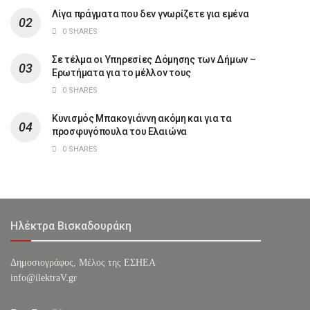
Λίγα πράγματα που δεν γνωρίζετε για εμένα
0 SHARES
Σε τέλμα οι Υπηρεσίες Δόμησης των Δήμων –
Ερωτήματα για το μέλλον τους
0 SHARES
Κυνισμός Μπακογιάννη ακόμη και για τα
προσφυγόπουλα του Ελαιώνα
0 SHARES
Ηλέκτρα Βισκαδουράκη
Δημοσιογράφος, Μέλος της ΕΣHΕΑ
info@ilektraV.gr