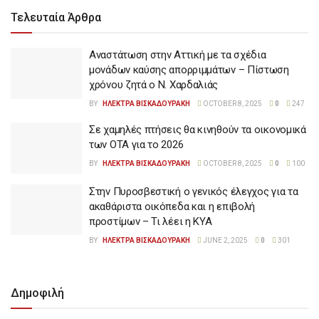
Τελευταία Άρθρα
Αναστάτωση στην Αττική με τα σχέδια
μονάδων καύσης απορριμμάτων – Πίστωση
χρόνου ζητά ο Ν. Χαρδαλιάς
BY
ΗΛΕΚΤΡΑ ΒΙΣΚΑΔΟΥΡΑΚΗ
OCTOBER 8, 2025
0
247
Σε χαμηλές πτήσεις θα κινηθούν τα οικονομικά
των ΟΤΑ για το 2026
BY
ΗΛΕΚΤΡΑ ΒΙΣΚΑΔΟΥΡΑΚΗ
OCTOBER 8, 2025
0
100
Στην Πυροσβεστική ο γενικός έλεγχος για τα
ακαθάριστα οικόπεδα και η επιβολή
προστίμων – Τι λέει η ΚΥΑ
BY
ΗΛΕΚΤΡΑ ΒΙΣΚΑΔΟΥΡΑΚΗ
JUNE 2, 2025
0
301
Δημοφιλή