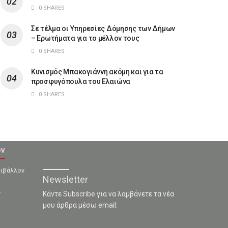
0 SHARES
Σε τέλμα οι Υπηρεσίες Δόμησης των Δήμων
– Ερωτήματα για το μέλλον τους
0 SHARES
Κυνισμός Μπακογιάννη ακόμη και για τα
προσφυγόπουλα του Ελαιώνα
0 SHARES
ον
ριβάλλον
Newsletter
ν
Κάντε Subscribe για να λαμβάνετε τα νέα
μου άρθρα μέσω email: