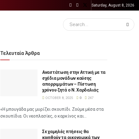
Saturday, August 8, 2026
Τελευταία Άρθρα
Αναστάτωση στην Αττική με τα
σχέδια μονάδων καύσης
απορριμμάτων – Πίστωση
χρόνου ζητά ο Ν. Χαρδαλιάς
OCTOBER 8, 2025
0
247
«Η μπουγάδα μας μυρίζει σκουπίδι. Ζούμε μέσα στα
σκουπίδια. Οι νεοπλασίες, ο καρκίνος και...
Σε χαμηλές πτήσεις θα
κινηθούν τα οικονομικά των