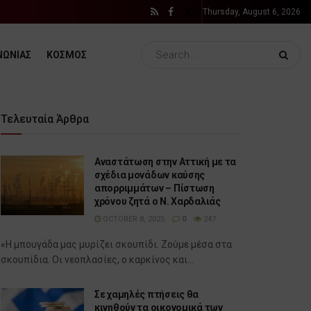
Thursday, August 6, 2026
ΝΩΝΙΑΣ
ΚΟΣΜΟΣ
Τελευταία Άρθρα
Αναστάτωση στην Αττική με τα
σχέδια μονάδων καύσης
απορριμμάτων – Πίστωση
χρόνου ζητά ο Ν. Χαρδαλιάς
OCTOBER 8, 2025
0
247
«Η μπουγάδα μας μυρίζει σκουπίδι. Ζούμε μέσα στα
σκουπίδια. Οι νεοπλασίες, ο καρκίνος και...
Σε χαμηλές πτήσεις θα
κινηθούν τα οικονομικά των