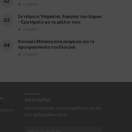
0 SHARES
Σε τέλμα οι Υπηρεσίες Δόμησης των Δήμων
– Ερωτήματα για το μέλλον τους
0 SHARES
Κυνισμός Μπακογιάννη ακόμη και για τα
προσφυγόπουλα του Ελαιώνα
0 SHARES
ον
Newsletter
Κάντε Subscribe για να λαμβάνετε τα νέα
ριβάλλον
μου άρθρα μέσω email:
ν