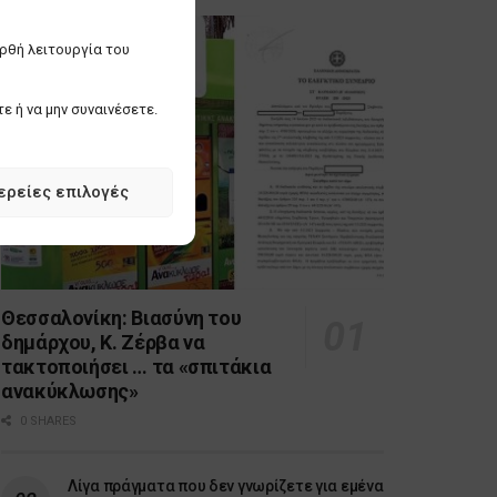
ορθή λειτουργία του
ε ή να μην συναινέσετε.
ερείες επιλογές
Θεσσαλονίκη: Βιασύνη του
δημάρχου, Κ. Ζέρβα να
τακτοποιήσει … τα «σπιτάκια
ανακύκλωσης»
0 SHARES
Λίγα πράγματα που δεν γνωρίζετε για εμένα