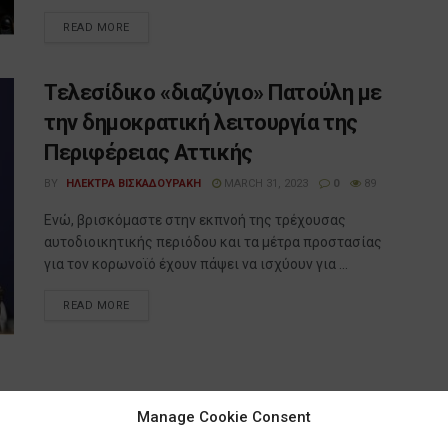
READ MORE
Τελεσίδικο «διαζύγιο» Πατούλη με
την δημοκρατική λειτουργία της
Περιφέρειας Αττικής
BY
ΗΛΕΚΤΡΑ ΒΙΣΚΑΔΟΥΡΑΚΗ
MARCH 31, 2023
0
89
Ενώ, βρισκόμαστε στην εκπνοή της τρέχουσας
αυτοδιοικητικής περιόδου και τα μέτρα προστασίας
για τον κορωνοϊό έχουν πάψει να ισχύουν για ...
READ MORE
Manage Cookie Consent