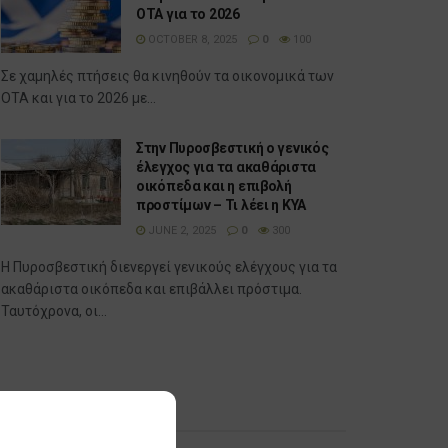
ΟΤΑ για το 2026
OCTOBER 8, 2025
0
100
Σε χαμηλές πτήσεις θα κινηθούν τα οικονομικά των
ΟΤΑ και για το 2026 με...
Στην Πυροσβεστική ο γενικός
έλεγχος για τα ακαθάριστα
οικόπεδα και η επιβολή
προστίμων – Τι λέει η ΚΥΑ
JUNE 2, 2025
0
300
Η Πυροσβεστική διενεργεί γενικούς ελέγχους για τα
ακαθάριστα οικόπεδα και επιβάλλει πρόστιμα.
Ταυτόχρονα, οι...
Δημοφιλή