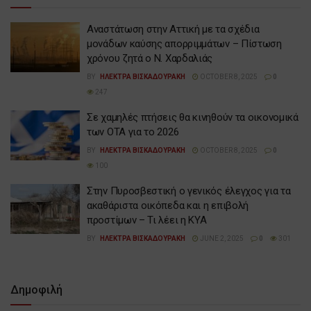
Αναστάτωση στην Αττική με τα σχέδια
μονάδων καύσης απορριμμάτων – Πίστωση
χρόνου ζητά ο Ν. Χαρδαλιάς
BY
ΗΛΕΚΤΡΑ ΒΙΣΚΑΔΟΥΡΑΚΗ
OCTOBER 8, 2025
0
247
Σε χαμηλές πτήσεις θα κινηθούν τα οικονομικά
των ΟΤΑ για το 2026
BY
ΗΛΕΚΤΡΑ ΒΙΣΚΑΔΟΥΡΑΚΗ
OCTOBER 8, 2025
0
100
Στην Πυροσβεστική ο γενικός έλεγχος για τα
ακαθάριστα οικόπεδα και η επιβολή
προστίμων – Τι λέει η ΚΥΑ
BY
ΗΛΕΚΤΡΑ ΒΙΣΚΑΔΟΥΡΑΚΗ
JUNE 2, 2025
0
301
Δημοφιλή