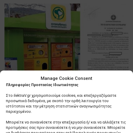
Manage Cookie Consent
Πληροφορίες Προστασίας Ιδιωτικότητας
Στο ilektraV.gr χρησιμοποιούμε cookies, και επεξεργαζόμαστε
Θεσσαλονίκη: Βιασύνη του
προσωπικά δεδομένα, με σκοπό την ορθή λειτουργία του
ιστότοπου και την μέτρηση στατιστικών αναγνωσιμότητας
δημάρχου, Κ. Ζέρβα να τακτοποιήσει
περιεχομένου.
… τα «σπιτάκια ανακύκλωσης»
Μπορείτε να συναινέσετε στην επεξεργασία ή/ και να αλλάξετε τις
0 SHARES
προτιμήσεις σας πριν συναινέσετε ή να μην συναινέσετε. Μπορείτε
να διαβάσετε περισσότερα στην σελίδα πολιτικής προσωπικών