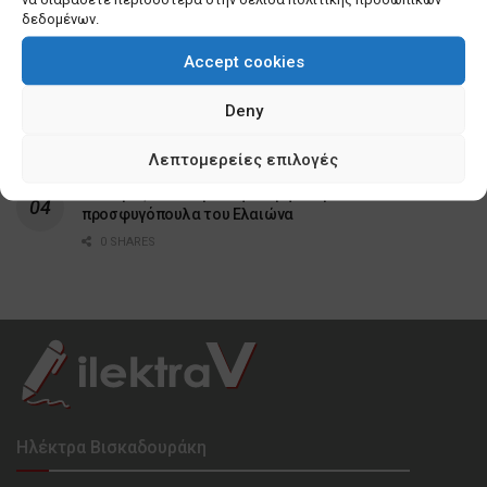
δεδομένων.
Λίγα πράγματα που δεν γνωρίζετε για εμένα
0 SHARES
Accept cookies
Σε τέλμα οι Υπηρεσίες Δόμησης των Δήμων –
Deny
Ερωτήματα για το μέλλον τους
0 SHARES
Λεπτομερείες επιλογές
Κυνισμός Μπακογιάννη ακόμη και για τα
προσφυγόπουλα του Ελαιώνα
0 SHARES
Ηλέκτρα Βισκαδουράκη