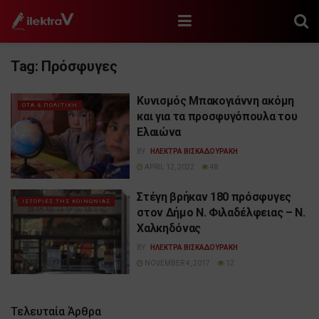
Tag:
Πρόσφυγες
Κυνισμός Μπακογιάννη ακόμη
ΟΤΑ & ΠΟΛΙΤΙΚΗ
και για τα προσφυγόπουλα του
Ελαιώνα
BY
ΗΛΕΚΤΡΑ ΒΙΣΚΑΔΟΥΡΑΚΗ
APRIL 12, 2022
48
Στέγη βρήκαν 180 πρόσφυγες
ΙΣΤΟΡΙΕΣ ΤΗΣ ΚΟΙΝΩΝΙΑΣ
στον Δήμο Ν. Φιλαδέλφειας – Ν.
Χαλκηδόνας
BY
ΗΛΕΚΤΡΑ ΒΙΣΚΑΔΟΥΡΑΚΗ
NOVEMBER 4, 2017
12
Τελευταία Άρθρα