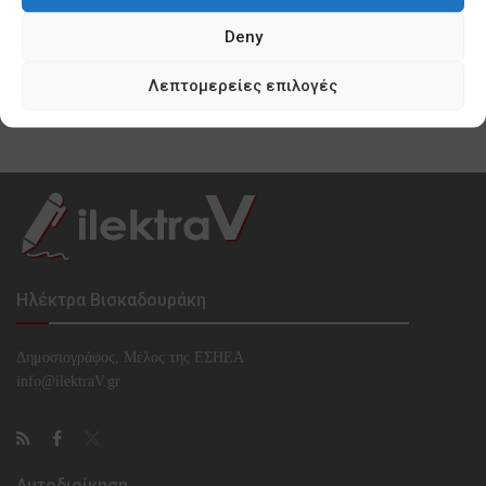
0 SHARES
Deny
Κυνισμός Μπακογιάννη ακόμη και για τα
προσφυγόπουλα του Ελαιώνα
Λεπτομερείες επιλογές
0 SHARES
Ηλέκτρα Βισκαδουράκη
Δημοσιογράφος, Μέλος της ΕΣHΕΑ
info@ilektraV.gr
Αυτοδιοίκηση