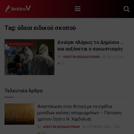
Tag:
άδεια ειδικού σκοπού
Ανοίγει πλήρως το Δημόσιο …
ΑΥΤΟΔΙΟΙΚΗΣΗ
και αυξάνεται ο συνωστισμός
BY
ΗΛΕΚΤΡΑ ΒΙΣΚΑΔΟΥΡΑΚΗ
JULY 2, 2020
11
Τελευταία Άρθρα
Αναστάτωση στην Αττική με τα σχέδια
μονάδων καύσης απορριμμάτων – Πίστωση
χρόνου ζητά ο Ν. Χαρδαλιάς
BY
ΗΛΕΚΤΡΑ ΒΙΣΚΑΔΟΥΡΑΚΗ
OCTOBER 8, 2025
0
247