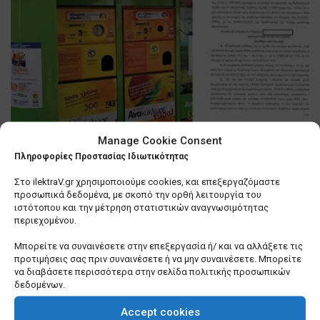
Manage Cookie Consent
Θεσσαλονίκη: Βιασύνη του
Πληροφορίες Προστασίας Ιδιωτικότητας
δημάρχου, Κ. Ζέρβα να τακτοποιήσει
… τα «σπιτάκια ανακύκλωσης»
Στο ilektraV.gr χρησιμοποιούμε cookies, και επεξεργαζόμαστε
προσωπικά δεδομένα, με σκοπό την ορθή λειτουργία του
0 SHARES
ιστότοπου και την μέτρηση στατιστικών αναγνωσιμότητας
περιεχομένου.
Λίγα πράγματα που δεν γνωρίζετε για εμένα
Μπορείτε να συναινέσετε στην επεξεργασία ή/ και να αλλάξετε τις
προτιμήσεις σας πριν συναινέσετε ή να μην συναινέσετε. Μπορείτε
0 SHARES
να διαβάσετε περισσότερα στην σελίδα πολιτικής προσωπικών
δεδομένων.
Σε τέλμα οι Υπηρεσίες Δόμησης των Δήμων –
Ερωτήματα για το μέλλον τους
Accept cookies