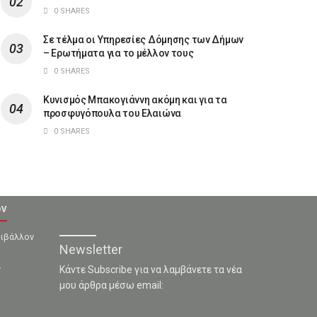
0 SHARES
Σε τέλμα οι Υπηρεσίες Δόμησης των Δήμων
– Ερωτήματα για το μέλλον τους
0 SHARES
Κυνισμός Μπακογιάννη ακόμη και για τα
προσφυγόπουλα του Ελαιώνα
0 SHARES
ον
ριβάλλον
Newsletter
ν
Κάντε Subscribe για να λαμβάνετε τα νέα
μου άρθρα μέσω email: