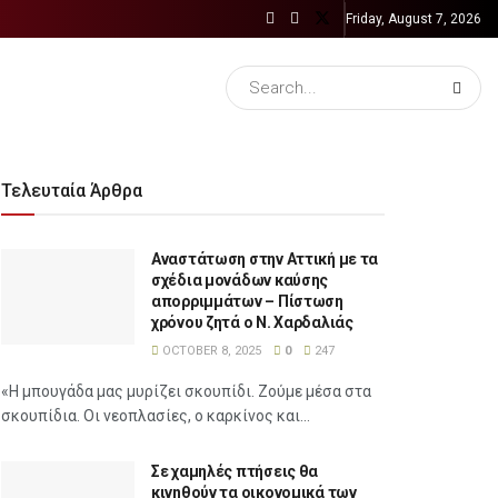
Friday, August 7, 2026
Τελευταία Άρθρα
Αναστάτωση στην Αττική με τα
σχέδια μονάδων καύσης
απορριμμάτων – Πίστωση
χρόνου ζητά ο Ν. Χαρδαλιάς
OCTOBER 8, 2025
0
247
«Η μπουγάδα μας μυρίζει σκουπίδι. Ζούμε μέσα στα
σκουπίδια. Οι νεοπλασίες, ο καρκίνος και...
Σε χαμηλές πτήσεις θα
κινηθούν τα οικονομικά των