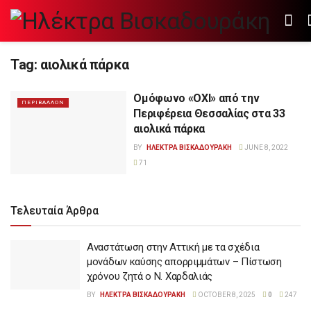
Tag:
αιολικά πάρκα
Ομόφωνο «ΟΧΙ» από την
ΠΕΡΙΒΑΛΛΟΝ
Περιφέρεια Θεσσαλίας στα 33
αιολικά πάρκα
BY
ΗΛΕΚΤΡΑ ΒΙΣΚΑΔΟΥΡΑΚΗ
JUNE 8, 2022
71
Τελευταία Άρθρα
Αναστάτωση στην Αττική με τα σχέδια
μονάδων καύσης απορριμμάτων – Πίστωση
χρόνου ζητά ο Ν. Χαρδαλιάς
BY
ΗΛΕΚΤΡΑ ΒΙΣΚΑΔΟΥΡΑΚΗ
OCTOBER 8, 2025
0
247