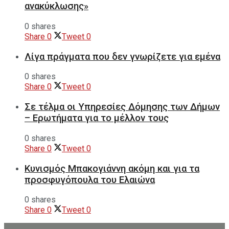
ανακύκλωσης»
0 shares
Share
0
Tweet
0
Λίγα πράγματα που δεν γνωρίζετε για εμένα
0 shares
Share
0
Tweet
0
Σε τέλμα οι Υπηρεσίες Δόμησης των Δήμων
– Ερωτήματα για το μέλλον τους
0 shares
Share
0
Tweet
0
Κυνισμός Μπακογιάννη ακόμη και για τα
προσφυγόπουλα του Ελαιώνα
0 shares
Share
0
Tweet
0