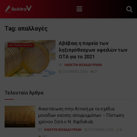
Tag:
απαλλαγές
Αβέβαιη η πορεία των
ΑΥΤΟΔΙΟΙΚΗΣΗ
ληξιπρόθεσμων οφειλών των
ΟΤΑ για το 2021
BY
ΗΛΕΚΤΡΑ ΒΙΣΚΑΔΟΥΡΑΚΗ
OCTOBER 5, 2020
27
Τελευταία Άρθρα
Αναστάτωση στην Αττική με τα σχέδια
μονάδων καύσης απορριμμάτων – Πίστωση
χρόνου ζητά ο Ν. Χαρδαλιάς
BY
ΗΛΕΚΤΡΑ ΒΙΣΚΑΔΟΥΡΑΚΗ
OCTOBER 8, 2025
0
247