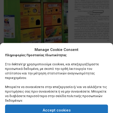
Manage Cookie Consent
Θεσσαλονίκη: Βιασύνη του
Πληροφορίες Προστασίας Ιδιωτικότητας
δημάρχου, Κ. Ζέρβα να τακτοποιήσει
… τα «σπιτάκια ανακύκλωσης»
Στο ilektraV.gr χρησιμοποιούμε cookies, και επεξεργαζόμαστε
προσωπικά δεδομένα, με σκοπό την ορθή λειτουργία του
0 SHARES
ιστότοπου και την μέτρηση στατιστικών αναγνωσιμότητας
περιεχομένου.
Λίγα πράγματα που δεν γνωρίζετε για εμένα
Μπορείτε να συναινέσετε στην επεξεργασία ή/ και να αλλάξετε τις
προτιμήσεις σας πριν συναινέσετε ή να μην συναινέσετε. Μπορείτε
0 SHARES
να διαβάσετε περισσότερα στην σελίδα πολιτικής προσωπικών
δεδομένων.
Σε τέλμα οι Υπηρεσίες Δόμησης των Δήμων –
Ερωτήματα για το μέλλον τους
Accept cookies