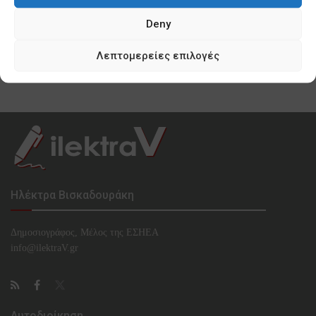
0 SHARES
Deny
Κυνισμός Μπακογιάννη ακόμη και για τα
προσφυγόπουλα του Ελαιώνα
Λεπτομερείες επιλογές
0 SHARES
Ηλέκτρα Βισκαδουράκη
Δημοσιογράφος, Μέλος της ΕΣHΕΑ
info@ilektraV.gr
Αυτοδιοίκηση