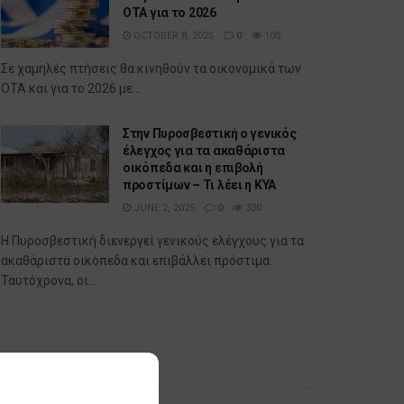
ΟΤΑ για το 2026
OCTOBER 8, 2025
0
100
Σε χαμηλές πτήσεις θα κινηθούν τα οικονομικά των
ΟΤΑ και για το 2026 με...
Στην Πυροσβεστική ο γενικός
έλεγχος για τα ακαθάριστα
οικόπεδα και η επιβολή
προστίμων – Τι λέει η ΚΥΑ
JUNE 2, 2025
0
300
Η Πυροσβεστική διενεργεί γενικούς ελέγχους για τα
ακαθάριστα οικόπεδα και επιβάλλει πρόστιμα.
Ταυτόχρονα, οι...
Δημοφιλή