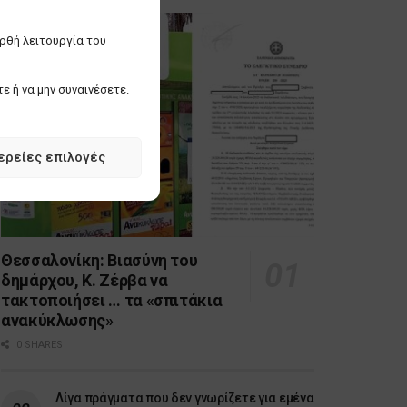
ορθή λειτουργία του
ε ή να μην συναινέσετε.
ερείες επιλογές
Θεσσαλονίκη: Βιασύνη του
δημάρχου, Κ. Ζέρβα να
τακτοποιήσει … τα «σπιτάκια
ανακύκλωσης»
0 SHARES
Λίγα πράγματα που δεν γνωρίζετε για εμένα