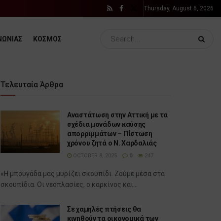
Thursday, August 6, 2026
ΝΩΝΙΑΣ
ΚΟΣΜΟΣ
Τελευταία Άρθρα
Αναστάτωση στην Αττική με τα
σχέδια μονάδων καύσης
απορριμμάτων – Πίστωση
χρόνου ζητά ο Ν. Χαρδαλιάς
OCTOBER 8, 2025
0
247
«Η μπουγάδα μας μυρίζει σκουπίδι. Ζούμε μέσα στα
σκουπίδια. Οι νεοπλασίες, ο καρκίνος και...
Σε χαμηλές πτήσεις θα
κινηθούν τα οικονομικά των