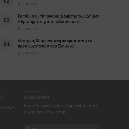
0 SHARES
Σε τέλμα οι Υπηρεσίες Δόμησης των Δήμων
– Ερωτήματα για το μέλλον τους
0 SHARES
Κυνισμός Μπακογιάννη ακόμη και για τα
προσφυγόπουλα του Ελαιώνα
0 SHARES
ον
Newsletter
Κάντε Subscribe για να λαμβάνετε τα νέα
ριβάλλον
μου άρθρα μέσω email:
ν