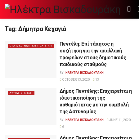
Tag:
Δήμητρα Κεχαγιά
Πεντέλη: Επί τάπητος η
ΟΤΑ & ΚΟΙΝΩΝΙΚΗ ΠΟΛΙΤΙΚΗ
συζήτηση για την απαλλαγή
τροφείων στους δημοτικούς
παιδικούς σταθμούς
BY
ΗΛΕΚΤΡΑ ΒΙΣΚΑΔΟΥΡΑΚΗ
OCTOBER 13, 2020
13
Δήμος Πεντέλης: Επιχειρείται η
ΑΥΤΟΔΙΟΙΚΗΣΗ
ιδιωτικοποίηση της
καθαριότητας με την συμβολή
της Αστυνομίας
BY
ΗΛΕΚΤΡΑ ΒΙΣΚΑΔΟΥΡΑΚΗ
JUNE 11, 2020
6
Δήμος Πεντέλης: Επιχειρείται η