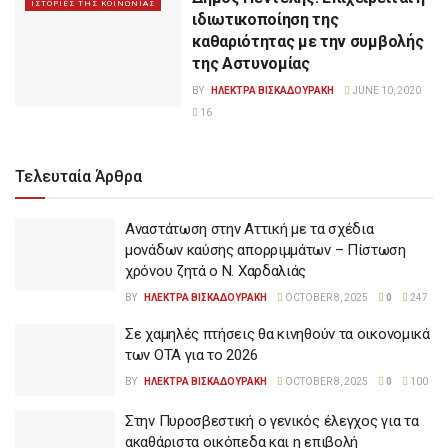
ΙΣΤΟΡΙΕΣ ΤΗΣ ΚΟΙΝΩΝΙΑΣ
ιδιωτικοποίηση της
καθαριότητας με την συμβολής
της Αστυνομίας
BY
ΗΛΕΚΤΡΑ ΒΙΣΚΑΔΟΥΡΑΚΗ
JUNE 10, 2020
16
Τελευταία Άρθρα
Αναστάτωση στην Αττική με τα σχέδια
μονάδων καύσης απορριμμάτων – Πίστωση
χρόνου ζητά ο Ν. Χαρδαλιάς
BY
ΗΛΕΚΤΡΑ ΒΙΣΚΑΔΟΥΡΑΚΗ
OCTOBER 8, 2025
0
247
Σε χαμηλές πτήσεις θα κινηθούν τα οικονομικά
των ΟΤΑ για το 2026
BY
ΗΛΕΚΤΡΑ ΒΙΣΚΑΔΟΥΡΑΚΗ
OCTOBER 8, 2025
0
100
Στην Πυροσβεστική ο γενικός έλεγχος για τα
ακαθάριστα οικόπεδα και η επιβολή