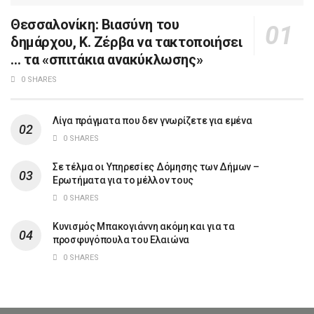
Θεσσαλονίκη: Βιασύνη του
δημάρχου, Κ. Ζέρβα να τακτοποιήσει
… τα «σπιτάκια ανακύκλωσης»
0 SHARES
Λίγα πράγματα που δεν γνωρίζετε για εμένα
0 SHARES
Σε τέλμα οι Υπηρεσίες Δόμησης των Δήμων –
Ερωτήματα για το μέλλον τους
0 SHARES
Κυνισμός Μπακογιάννη ακόμη και για τα
προσφυγόπουλα του Ελαιώνα
0 SHARES