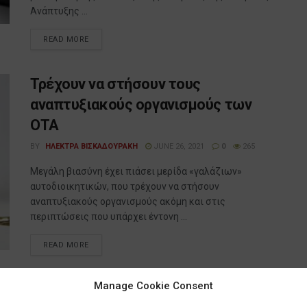
Ανάπτυξης ...
READ MORE
Τρέχουν να στήσουν τους
αναπτυξιακούς οργανισμούς των
ΟΤΑ
BY
ΗΛΕΚΤΡΑ ΒΙΣΚΑΔΟΥΡΑΚΗ
JUNE 26, 2021
0
265
Μεγάλη βιασύνη έχει πιάσει μερίδα «γαλάζιων»
αυτοδιοικητικών, που τρέχουν να στήσουν
αναπτυξιακούς οργανισμούς ακόμη και στις
περιπτώσεις που υπάρχει έντονη ...
READ MORE
Manage Cookie Consent