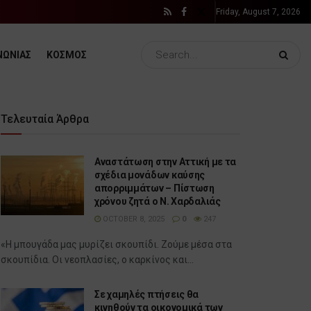
Friday, August 7, 2026
ΝΩΝΙΑΣ
ΚΟΣΜΟΣ
Τελευταία Άρθρα
Αναστάτωση στην Αττική με τα
σχέδια μονάδων καύσης
απορριμμάτων – Πίστωση
χρόνου ζητά ο Ν. Χαρδαλιάς
OCTOBER 8, 2025
0
247
«Η μπουγάδα μας μυρίζει σκουπίδι. Ζούμε μέσα στα
σκουπίδια. Οι νεοπλασίες, ο καρκίνος και...
Σε χαμηλές πτήσεις θα
κινηθούν τα οικονομικά των