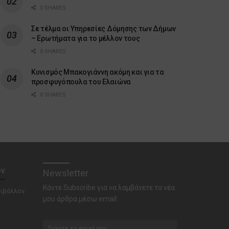
0 SHARES
Σε τέλμα οι Υπηρεσίες Δόμησης των Δήμων
– Ερωτήματα για το μέλλον τους
0 SHARES
Κυνισμός Μπακογιάννη ακόμη και για τα
προσφυγόπουλα του Ελαιώνα
0 SHARES
ον
Newsletter
Κάντε Subscribe για να λαμβάνετε τα νέα
ριβάλλον
μου άρθρα μέσω email:
ν