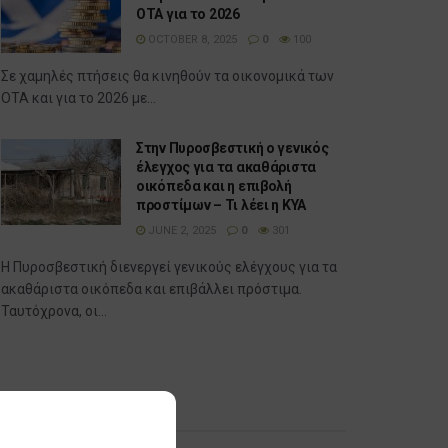
ΟΤΑ για το 2026
OCTOBER 8, 2025
0
100
Σε χαμηλές πτήσεις θα κινηθούν τα οικονομικά των
ΟΤΑ και για το 2026 με...
Στην Πυροσβεστική ο γενικός
έλεγχος για τα ακαθάριστα
οικόπεδα και η επιβολή
προστίμων – Τι λέει η ΚΥΑ
JUNE 2, 2025
0
301
Η Πυροσβεστική διενεργεί γενικούς ελέγχους για τα
ακαθάριστα οικόπεδα και επιβάλλει πρόστιμα.
Ταυτόχρονα, οι...
Δημοφιλή