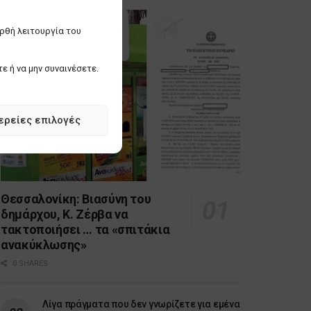
ορθή λειτουργία του
ε ή να μην συναινέσετε.
ερείες επιλογές
Θεσσαλονίκη: Βιασύνη του
δημάρχου, Κ. Ζέρβα να
τακτοποιήσει … τα «σπιτάκια
ανακύκλωσης»
0 SHARES
Λίγα πράγματα που δεν γνωρίζετε για εμένα