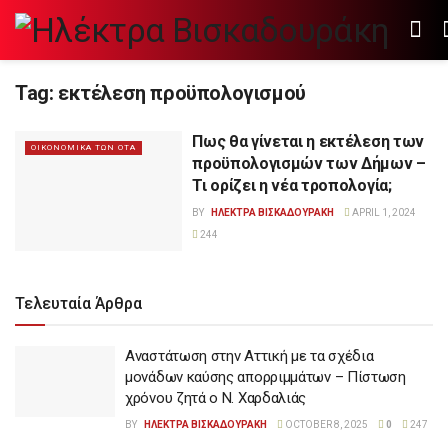
Tag:
εκτέλεση προϋπολογισμού
Πως θα γίνεται η εκτέλεση των
ΟΙΚΟΝΟΜΙΚΑ ΤΩΝ ΟΤΑ
προϋπολογισμών των Δήμων –
Τι ορίζει η νέα τροπολογία;
BY
ΗΛΕΚΤΡΑ ΒΙΣΚΑΔΟΥΡΑΚΗ
APRIL 1, 2024
244
Τελευταία Άρθρα
Αναστάτωση στην Αττική με τα σχέδια
μονάδων καύσης απορριμμάτων – Πίστωση
χρόνου ζητά ο Ν. Χαρδαλιάς
BY
ΗΛΕΚΤΡΑ ΒΙΣΚΑΔΟΥΡΑΚΗ
OCTOBER 8, 2025
0
247