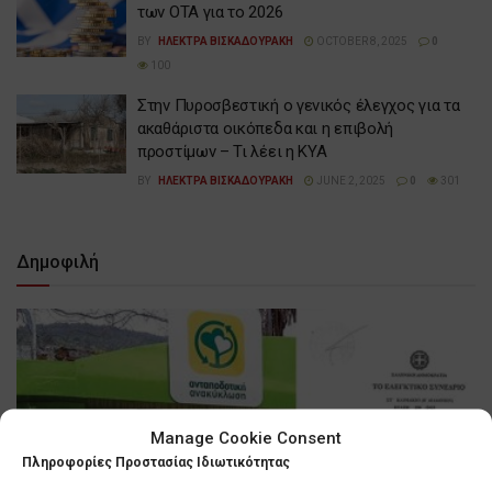
των ΟΤΑ για το 2026
BY
ΗΛΕΚΤΡΑ ΒΙΣΚΑΔΟΥΡΑΚΗ
OCTOBER 8, 2025
0
100
Στην Πυροσβεστική ο γενικός έλεγχος για τα
ακαθάριστα οικόπεδα και η επιβολή
προστίμων – Τι λέει η ΚΥΑ
BY
ΗΛΕΚΤΡΑ ΒΙΣΚΑΔΟΥΡΑΚΗ
JUNE 2, 2025
0
301
Δημοφιλή
Manage Cookie Consent
Πληροφορίες Προστασίας Ιδιωτικότητας