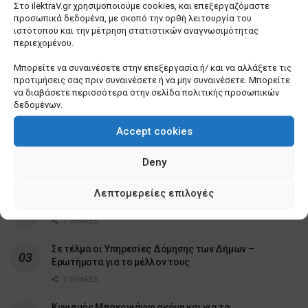
Στο ilektraV.gr χρησιμοποιούμε cookies, και επεξεργαζόμαστε
προσωπικά δεδομένα, με σκοπό την ορθή λειτουργία του
ιστότοπου και την μέτρηση στατιστικών αναγνωσιμότητας
περιεχομένου.
Μπορείτε να συναινέσετε στην επεξεργασία ή/ και να αλλάξετε τις
προτιμήσεις σας πριν συναινέσετε ή να μην συναινέσετε. Μπορείτε
να διαβάσετε περισσότερα στην σελίδα πολιτικής προσωπικών
δεδομένων.
Θεσσαλονίκη: Βιασύνη του
δημάρχου, Κ. Ζέρβα να τακτοποιήσει
Accept cookies
… τα «σπιτάκια ανακύκλωσης»
Deny
0 SHARES
Λεπτομερείες επιλογές
Λίγα πράγματα που δεν γνωρίζετε για εμένα
0 SHARES
Σε τέλμα οι Υπηρεσίες Δόμησης των Δήμων –
Ερωτήματα για το μέλλον τους
0 SHARES
Κυνισμός Μπακογιάννη ακόμη και για τα