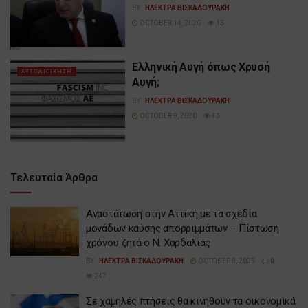
BY
ΗΛΕΚΤΡΑ ΒΙΣΚΑΔΟΥΡΑΚΗ
OCTOBER 14, 2020
13
Ελληνική Αυγή όπως Χρυσή
ΑΥΤΟΔΙΟΙΚΗΣΗ
Αυγή;
BY
ΗΛΕΚΤΡΑ ΒΙΣΚΑΔΟΥΡΑΚΗ
OCTOBER 9, 2020
43
Τελευταία Άρθρα
Αναστάτωση στην Αττική με τα σχέδια
μονάδων καύσης απορριμμάτων – Πίστωση
χρόνου ζητά ο Ν. Χαρδαλιάς
BY
ΗΛΕΚΤΡΑ ΒΙΣΚΑΔΟΥΡΑΚΗ
OCTOBER 8, 2025
0
247
Σε χαμηλές πτήσεις θα κινηθούν τα οικονομικά