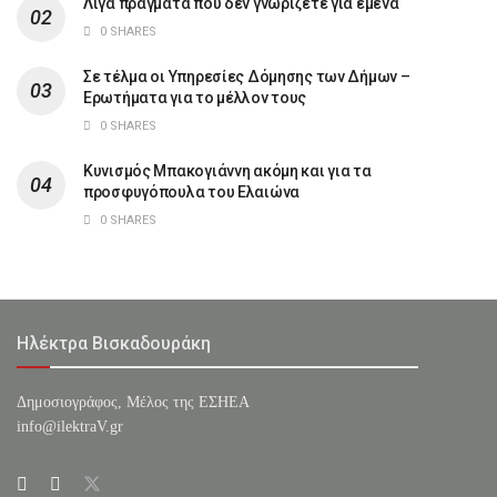
Λίγα πράγματα που δεν γνωρίζετε για εμένα
0 SHARES
Σε τέλμα οι Υπηρεσίες Δόμησης των Δήμων –
Ερωτήματα για το μέλλον τους
0 SHARES
Κυνισμός Μπακογιάννη ακόμη και για τα
προσφυγόπουλα του Ελαιώνα
0 SHARES
Ηλέκτρα Βισκαδουράκη
Δημοσιογράφος, Μέλος της ΕΣHΕΑ
info@ilektraV.gr