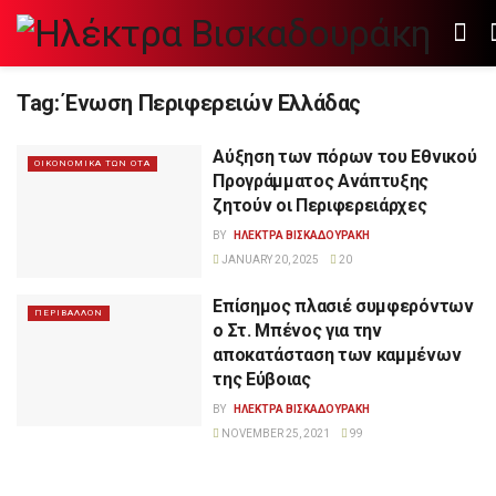
Tag:
Ένωση Περιφερειών Ελλάδας
Αύξηση των πόρων του Εθνικού
ΟΙΚΟΝΟΜΙΚΑ ΤΩΝ ΟΤΑ
Προγράμματος Ανάπτυξης
ζητούν οι Περιφερειάρχες
BY
ΗΛΕΚΤΡΑ ΒΙΣΚΑΔΟΥΡΑΚΗ
JANUARY 20, 2025
20
Επίσημος πλασιέ συμφερόντων
ΠΕΡΙΒΑΛΛΟΝ
ο Στ. Μπένος για την
αποκατάσταση των καμμένων
της Εύβοιας
BY
ΗΛΕΚΤΡΑ ΒΙΣΚΑΔΟΥΡΑΚΗ
NOVEMBER 25, 2021
99