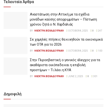
Τελευταία Άρθρα
Αναστάτωση στην Αττική με τα σχέδια
μονάδων καύσης απορριμμάτων – Πίστωση
χρόνου ζητά ο Ν. Χαρδαλιάς
BY
ΗΛΕΚΤΡΑ ΒΙΣΚΑΔΟΥΡΑΚΗ
OCTOBER 8, 2025
0
247
Σε χαμηλές πτήσεις θα κινηθούν τα οικονομικά
των ΟΤΑ για το 2026
BY
ΗΛΕΚΤΡΑ ΒΙΣΚΑΔΟΥΡΑΚΗ
OCTOBER 8, 2025
0
100
Στην Πυροσβεστική ο γενικός έλεγχος για τα
ακαθάριστα οικόπεδα και η επιβολή
προστίμων – Τι λέει η ΚΥΑ
BY
ΗΛΕΚΤΡΑ ΒΙΣΚΑΔΟΥΡΑΚΗ
JUNE 2, 2025
0
301
Δημοφιλή