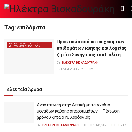
Tag:
επιδόματα
Προστασία από κατάσχεση των
ΕΡΓΑΖΟΜΕΝΟΙ ΟΤΑ &
ΔΗΜΟΣΙΟΙ ΥΠΑΛΗΛΛΟΙ
επιδομάτων κύησης και λοχείας
ζητά ο Συνήγορος του Πολίτη
BY
ΗΛΕΚΤΡΑ ΒΙΣΚΑΔΟΥΡΑΚΗ
JANUARY 30, 2021
25
Τελευταία Άρθρα
Αναστάτωση στην Αττική με τα σχέδια
μονάδων καύσης απορριμμάτων – Πίστωση
χρόνου ζητά ο Ν. Χαρδαλιάς
BY
ΗΛΕΚΤΡΑ ΒΙΣΚΑΔΟΥΡΑΚΗ
OCTOBER 8, 2025
0
247