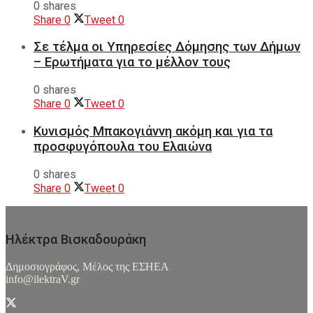
0 shares
Share
0
Tweet
0
Σε τέλμα οι Υπηρεσίες Δόμησης των Δήμων
– Ερωτήματα για το μέλλον τους
0 shares
Share
0
Tweet
0
Κυνισμός Μπακογιάννη ακόμη και για τα
προσφυγόπουλα του Ελαιώνα
0 shares
Share
0
Tweet
0
Ηλέκτρα Βισκαδουράκη
Δημοσιογράφος, Μέλος της ΕΣHΕΑ
info@ilektraV.gr