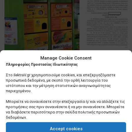
Manage Cookie Consent
Θεσσαλονίκη: Βιασύνη του
Πληροφορίες Προστασίας Ιδιωτικότητας
δημάρχου, Κ. Ζέρβα να τακτοποιήσει
… τα «σπιτάκια ανακύκλωσης»
Στο ilektraV.gr χρησιμοποιούμε cookies, και επεξεργαζόμαστε
προσωπικά δεδομένα, με σκοπό την ορθή λειτουργία του
0 SHARES
ιστότοπου και την μέτρηση στατιστικών αναγνωσιμότητας
περιεχομένου.
Λίγα πράγματα που δεν γνωρίζετε για εμένα
Μπορείτε να συναινέσετε στην επεξεργασία ή/ και να αλλάξετε τις
προτιμήσεις σας πριν συναινέσετε ή να μην συναινέσετε. Μπορείτε
0 SHARES
να διαβάσετε περισσότερα στην σελίδα πολιτικής προσωπικών
δεδομένων.
Σε τέλμα οι Υπηρεσίες Δόμησης των Δήμων –
Ερωτήματα για το μέλλον τους
Accept cookies