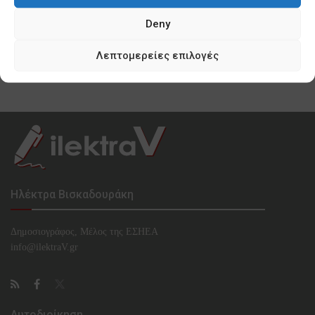
0 SHARES
Deny
Κυνισμός Μπακογιάννη ακόμη και για τα
προσφυγόπουλα του Ελαιώνα
Λεπτομερείες επιλογές
0 SHARES
Ηλέκτρα Βισκαδουράκη
Δημοσιογράφος, Μέλος της ΕΣHΕΑ
info@ilektraV.gr
Αυτοδιοίκηση