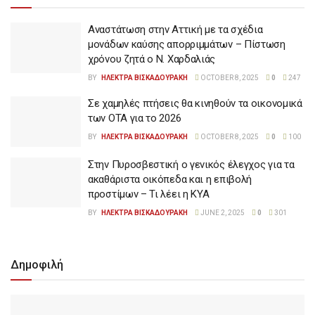
Αναστάτωση στην Αττική με τα σχέδια
μονάδων καύσης απορριμμάτων – Πίστωση
χρόνου ζητά ο Ν. Χαρδαλιάς
BY
ΗΛΕΚΤΡΑ ΒΙΣΚΑΔΟΥΡΑΚΗ
OCTOBER 8, 2025
0
247
Σε χαμηλές πτήσεις θα κινηθούν τα οικονομικά
των ΟΤΑ για το 2026
BY
ΗΛΕΚΤΡΑ ΒΙΣΚΑΔΟΥΡΑΚΗ
OCTOBER 8, 2025
0
100
Στην Πυροσβεστική ο γενικός έλεγχος για τα
ακαθάριστα οικόπεδα και η επιβολή
προστίμων – Τι λέει η ΚΥΑ
BY
ΗΛΕΚΤΡΑ ΒΙΣΚΑΔΟΥΡΑΚΗ
JUNE 2, 2025
0
301
Δημοφιλή