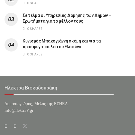
0 SHARES
Σε τέλμα οι Υπηρεσίες Δόμησης των Δήμων –
Ερωτήματα για το μέλλον τους
0 SHARES
Κυνισμός Μπακογιάννη ακόμη και για τα
προσφυγόπουλα του Ελαιώνα
0 SHARES
Ηλέκτρα Βισκαδουράκη
Δημοσιογράφος, Μέλος της ΕΣHΕΑ
info@ilektraV.gr