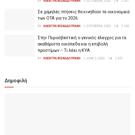
BY
ΗΛΕΚΤΡΑ ΒΙΣΚΑΔΟΥΡΑΚΗ
OCTOBER 8, 2025
0
247
Σε χαμηλές πτήσεις θα κινηθούν τα οικονομικά
των ΟΤΑ για το 2026
BY
ΗΛΕΚΤΡΑ ΒΙΣΚΑΔΟΥΡΑΚΗ
OCTOBER 8, 2025
0
100
Στην Πυροσβεστική ο γενικός έλεγχος για τα
ακαθάριστα οικόπεδα και η επιβολή
προστίμων – Τι λέει η ΚΥΑ
BY
ΗΛΕΚΤΡΑ ΒΙΣΚΑΔΟΥΡΑΚΗ
JUNE 2, 2025
0
301
Δημοφιλή