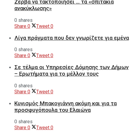
Ζέρβα να τακτοποιήσει … τα «σπιτάκια
ανακύκλωσης»
0 shares
Share
0
Tweet
0
Λίγα πράγματα που δεν γνωρίζετε για εμένα
0 shares
Share
0
Tweet
0
Σε τέλμα οι Υπηρεσίες Δόμησης των Δήμων
– Ερωτήματα για το μέλλον τους
0 shares
Share
0
Tweet
0
Κυνισμός Μπακογιάννη ακόμη και για τα
προσφυγόπουλα του Ελαιώνα
0 shares
Share
0
Tweet
0