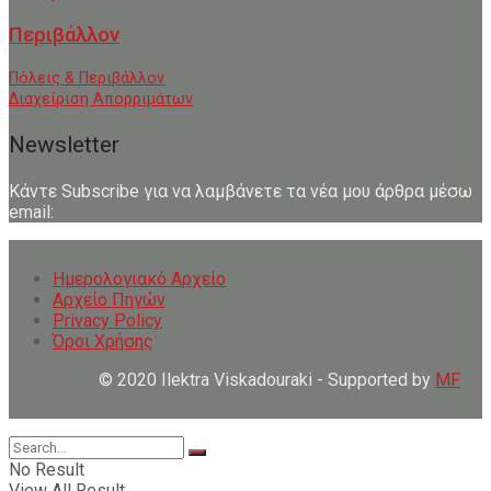
Περιβάλλον
Πόλεις & Περιβάλλον
Διαχείριση Απορριμάτων
Newsletter
Κάντε Subscribe για να λαμβάνετε τα νέα μου άρθρα μέσω
email:
Ημερολογιακό Αρχείο
Αρχείο Πηγών
Privacy Policy
Όροι Χρήσης
© 2020 Ilektra Viskadouraki - Supported by
MF
No Result
View All Result