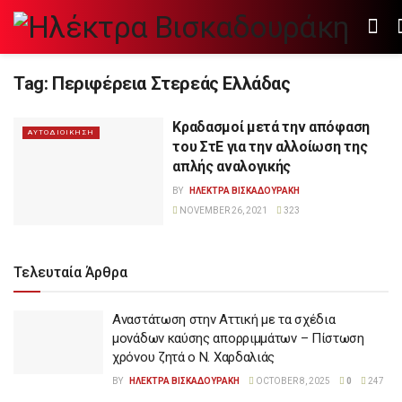
Tag:
Περιφέρεια Στερεάς Ελλάδας
Κραδασμοί μετά την απόφαση
ΑΥΤΟΔΙΟΙΚΗΣΗ
του ΣτΕ για την αλλοίωση της
απλής αναλογικής
BY
ΗΛΕΚΤΡΑ ΒΙΣΚΑΔΟΥΡΑΚΗ
NOVEMBER 26, 2021
323
Τελευταία Άρθρα
Αναστάτωση στην Αττική με τα σχέδια
μονάδων καύσης απορριμμάτων – Πίστωση
χρόνου ζητά ο Ν. Χαρδαλιάς
BY
ΗΛΕΚΤΡΑ ΒΙΣΚΑΔΟΥΡΑΚΗ
OCTOBER 8, 2025
0
247