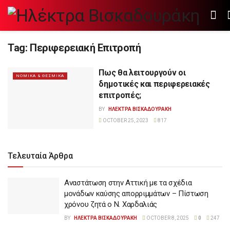
Tag:
Περιφερειακή Επιτροπή
Πως θα λειτουργούν οι
ΝΟΜΙΚΑ & ΘΕΣΜΙΚΑ
δημοτικές και περιφερειακές
επιτροπές;
BY
ΗΛΕΚΤΡΑ ΒΙΣΚΑΔΟΥΡΑΚΗ
OCTOBER 25, 2023
817
Τελευταία Άρθρα
Αναστάτωση στην Αττική με τα σχέδια
μονάδων καύσης απορριμμάτων – Πίστωση
χρόνου ζητά ο Ν. Χαρδαλιάς
BY
ΗΛΕΚΤΡΑ ΒΙΣΚΑΔΟΥΡΑΚΗ
OCTOBER 8, 2025
0
247