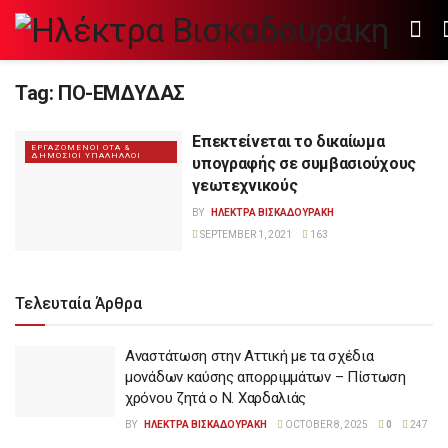
Tag:
ΠΟ-ΕΜΔΥΔΑΣ
Επεκτείνεται το δικαίωμα
ΕΡΓΑΖΟΜΕΝΟΙ ΟΤΑ &
ΔΗΜΟΣΙΟΙ ΥΠΑΛΗΛΛΟΙ
υπογραφής σε συμβασιούχους
γεωτεχνικούς
BY
ΗΛΕΚΤΡΑ ΒΙΣΚΑΔΟΥΡΑΚΗ
SEPTEMBER 1, 2021
163
Τελευταία Άρθρα
Αναστάτωση στην Αττική με τα σχέδια
μονάδων καύσης απορριμμάτων – Πίστωση
χρόνου ζητά ο Ν. Χαρδαλιάς
BY
ΗΛΕΚΤΡΑ ΒΙΣΚΑΔΟΥΡΑΚΗ
OCTOBER 8, 2025
0
247