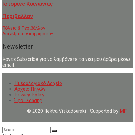
Ιστορίες Κοινωνίας
Περιβάλλον
Πόλεις & Περιβάλλον
Διαχείριση Απορριμάτων
Newsletter
Κάντε Subscribe για να λαμβάνετε τα νέα μου άρθρα μέσω
email:
Ημερολογιακό Αρχείο
Αρχείο Πηγών
Privacy Policy
Όροι Χρήσης
© 2020 Ilektra Viskadouraki - Supported by
MF