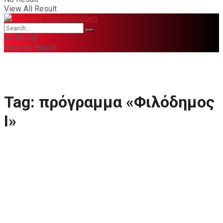
View All Result
No Result
View All Result
Tag:
πρόγραμμα «Φιλόδημος
Ι»