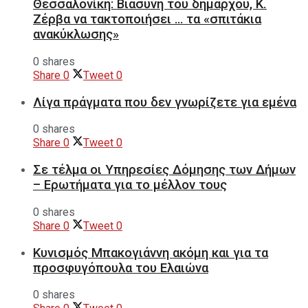
Θεσσαλονίκη: Βιασύνη του δημάρχου, Κ.
Ζέρβα να τακτοποιήσει … τα «σπιτάκια
ανακύκλωσης»
0 shares
Share
0
Tweet
0
Λίγα πράγματα που δεν γνωρίζετε για εμένα
0 shares
Share
0
Tweet
0
Σε τέλμα οι Υπηρεσίες Δόμησης των Δήμων
– Ερωτήματα για το μέλλον τους
0 shares
Share
0
Tweet
0
Κυνισμός Μπακογιάννη ακόμη και για τα
προσφυγόπουλα του Ελαιώνα
0 shares