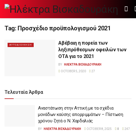
Tag:
Προσχέδιο προϋπολογισμού 2021
Αβέβαιη η πορεία των
ΑΥΤΟΔΙΟΙΚΗΣΗ
ληξιπρόθεσμων οφειλών των
ΟΤΑ για το 2021
BY
ΗΛΕΚΤΡΑ ΒΙΣΚΑΔΟΥΡΑΚΗ
OCTOBER 5, 2020
27
Τελευταία Άρθρα
Αναστάτωση στην Αττική με τα σχέδια
μονάδων καύσης απορριμμάτων – Πίστωση
χρόνου ζητά ο Ν. Χαρδαλιάς
BY
ΗΛΕΚΤΡΑ ΒΙΣΚΑΔΟΥΡΑΚΗ
OCTOBER 8, 2025
0
247