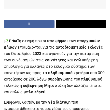
Τη στιγμή που οι
υποψήφιοι
των
επαρχιακών
Print
Δήμων
ετοιμάζονται για τις
αυτοδιοικητικές εκλογές
του Οκτωβρίου
2023
και αγωνιούν για την κατάρτιση
των συνδυασμών στις
κοινότητες
και ενώ υπήρχε η
φημολογία για αλλαγές στο εκλογικό σύστημα των
κοινοτήτων ως προς τα
πληθυσμιακά κριτήρια
από 300
κατοίκους σε 200, λόγω
συρρίκνωσης
του
πληθυσμού
τελικώς η
κυβέρνηση Μητσοτάκη
δεν αλλάζει τίποτα
και απλώς
μπλοφάρει
!
Σύμφωνα, λοιπόν, με την
νέα διάταξη
που
ενσωματώθηκε στο νομοσχέδιο του υπουργείου