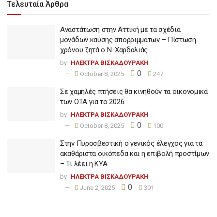
Τελευταία Άρθρα
Αναστάτωση στην Αττική με τα σχέδια
μονάδων καύσης απορριμμάτων – Πίστωση
χρόνου ζητά ο Ν. Χαρδαλιάς
by
ΗΛΕΚΤΡΑ ΒΙΣΚΑΔΟΥΡΑΚΗ
0
October 8, 2025
247
Σε χαμηλές πτήσεις θα κινηθούν τα οικονομικά
των ΟΤΑ για το 2026
by
ΗΛΕΚΤΡΑ ΒΙΣΚΑΔΟΥΡΑΚΗ
0
October 8, 2025
100
Στην Πυροσβεστική ο γενικός έλεγχος για τα
ακαθάριστα οικόπεδα και η επιβολή προστίμων
– Τι λέει η ΚΥΑ
by
ΗΛΕΚΤΡΑ ΒΙΣΚΑΔΟΥΡΑΚΗ
0
June 2, 2025
301