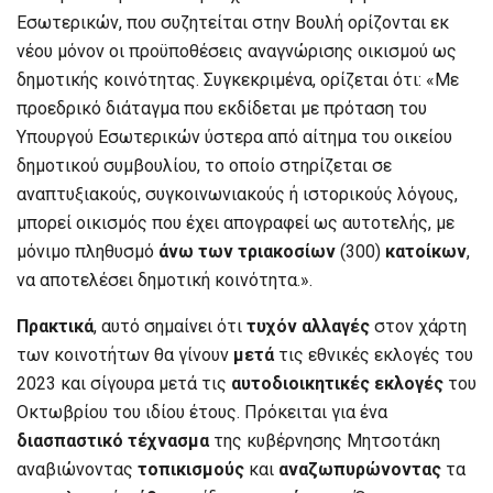
Εσωτερικών, που συζητείται στην Βουλή ορίζονται εκ
νέου μόνον οι προϋποθέσεις αναγνώρισης οικισμού ως
δημοτικής κοινότητας. Συγκεκριμένα, ορίζεται ότι: «Με
προεδρικό διάταγμα που εκδίδεται με πρόταση του
Υπουργού Εσωτερικών ύστερα από αίτημα του οικείου
δημοτικού συμβουλίου, το οποίο στηρίζεται σε
αναπτυξιακούς, συγκοινωνιακούς ή ιστορικούς λόγους,
μπορεί οικισμός που έχει απογραφεί ως αυτοτελής, με
μόνιμο πληθυσμό
άνω των τριακοσίων
(300)
κατοίκων
,
να αποτελέσει δημοτική κοινότητα.».
Πρακτικά
, αυτό σημαίνει ότι
τυχόν αλλαγές
στον χάρτη
των κοινοτήτων θα γίνουν
μετά
τις εθνικές εκλογές του
2023 και σίγουρα μετά τις
αυτοδιοικητικές
εκλογές
του
Οκτωβρίου του ιδίου έτους. Πρόκειται για ένα
διασπαστικό
τέχνασμα
της κυβέρνησης Μητσοτάκη
αναβιώνοντας
τοπικισμούς
και
αναζωπυρώνοντας
τα