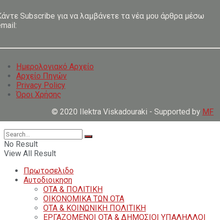
Κάντε Subscribe για να λαμβάνετε τα νέα μου άρθρα μέσω
mail:
Ημερολογιακό Αρχείο
Αρχείο Πηγών
Privacy Policy
Όροι Χρήσης
© 2020 Ilektra Viskadouraki - Supported by
MF
No Result
View All Result
Πρωτοσελιδο
Αυτοδιοικηση
ΟΤΑ & ΠΟΛΙΤΙΚΗ
ΟΙΚΟΝΟΜΙΚΑ ΤΩΝ ΟΤΑ
ΟΤΑ & ΚΟΙΝΩΝΙΚΗ ΠΟΛΙΤΙΚΗ
ΕΡΓΑΖΟΜΕΝΟΙ ΟΤΑ & ΔΗΜΟΣΙΟΙ ΥΠΑΛΗΛΛΟΙ