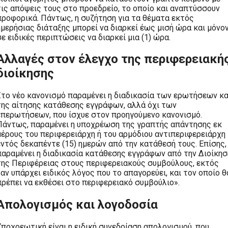
τις απόψεις τους στο προεδρείο, το οποίο και αναπτύσσουν
προφορικά. Πάντως, η συζήτηση για τα θέματα εκτός
ημερήσιας διάταξης μπορεί να διαρκεί έως μισή ώρα και μόνο
σε ειδικές περιπτώσεις να διαρκεί μια (1) ώρα.
Αλλαγές στον έλεγχο της περιφερειακή
διοίκησης
Στο νέο κανονισμό παραμένει η διαδικασία των ερωτήσεων κα
της αίτησης κατάθεσης εγγράφων, αλλά όχι των
επερωτήσεων, που ίσχυε στον προηγούμενο κανονισμό.
Πάντως, παραμένει η υποχρέωση της γραπτής απάντησης εκ
μέρους του περιφερειάρχη ή του αρμόδιου αντιπεριφερειάρχη
εντός δεκαπέντε (15) ημερών από την κατάθεσή τους. Επίσης,
παραμένει η διαδικασία κατάθεσης εγγράφων από την Διοίκησ
της Περιφέρειας στους περιφερειακούς συμβούλους, εκτός
«αν υπάρχει ειδικός λόγος που το απαγορεύει, και τον οποίο θ
πρέπει να εκθέσει στο περιφερειακό συμβούλιο».
Απολογισμός και λογοδοσία
Υποχρεωτική είναι η ειδική συνεδρίαση απολογισμού, που