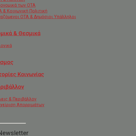
κονομικά των ΟΤΑ
Α & Κοινωνική Πολιτική
γαζόμενοι ΟΤΑ & Δημόσιοι Υπάλληλοι
μικά & Θεσμικά
λογικά
σμος
τορίες Κοινωνίας
ριβάλλον
λεις & Περιβάλλον
αχείριση Απορριμάτων
Newsletter