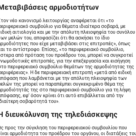
Μεταβιβάσεις αρμοδιοτήτων
Στον νέο κανονισμό λειτουργίας αναφέρεται ότι «το
περιφερειακό συμβούλιο για θέματα ιδιαίτερα σοβαρά, με
ειδική αιτιολογία και με την απόλυτη πλειοψηφία του συνόλου
των μελών του, αποφασίζει ότι θα ασκήσει το ίδιο
αρμοδιότητες που είχε μεταβιβάσει στις επιτροπές», όπως
και το αντίστροφο. Επίσης, «το περιφερειακό συμβούλιο,
ύστερα από πρόταση του προέδρου του, μπορεί να συγκροτεί
γνωμοδοτικές επιτροπές, για την επεξεργασία και εισήγηση
στο περιφερειακό συμβούλιο θεμάτων της αρμοδιότητας της
περιφέρειας». Η δε περιφερειακή επιτροπή «μετά από ειδική
απόφαση που λαμβάνεται με την απόλυτη πλειοψηφία των
μελών της μπορεί να παραπέμπει συγκεκριμένο θέμα της
αρμοδιότητάς της στο περιφερειακό συμβούλιο για τη λήψη
απόφασης, εφ’ όσον κρίνει ότι αυτό επιβάλλεται από την
ιδιαίτερη σοβαρότητά του».
Η διευκόλυνση της τηλεδιάσκεψης
Ως προς την σύγκληση του περιφερειακού συμβουλίου που
είναι αρμοδιότητα του προέδρου του οργάνου, οι διατάξεις το