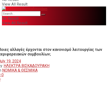
View All Result
No Result
View All Result
Ποιες αλλαγές έρχονται στον κανονισμό λειτουργίας των
περιφερειακών συμβουλίων;
July 19, 2024
by
ΗΛΕΚΤΡΑ ΒΙΣΚΑΔΟΥΡΑΚΗ
n
ΝΟΜΙΚΑ & ΘΕΣΜΙΚΑ
0
0
0