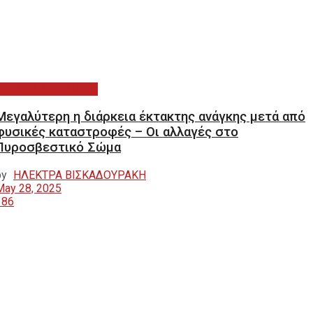
ΝΟΜΙΚΑ & ΘΕΣΜΙΚΑ
Μεγαλύτερη η διάρκεια έκτακτης ανάγκης μετά από
φυσικές καταστροφές – Οι αλλαγές στο
Πυροσβεστικό Σώμα
by
ΗΛΕΚΤΡΑ ΒΙΣΚΑΔΟΥΡΑΚΗ
May 28, 2025
186