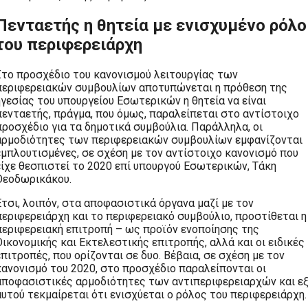
Πενταετής η θητεία με ενισχυμένο ρόλο
του περιφερειάρχη
Στο προσχέδιο του κανονισμού λειτουργίας των
περιφερειακών συμβουλίων αποτυπώνεται η πρόθεση της
ηγεσίας του υπουργείου Εσωτερικών η θητεία να είναι
πενταετής, πράγμα, που όμως, παραλείπεται στο αντίστοιχο
προσχέδιο για τα δημοτικά συμβούλια. Παράλληλα, οι
αρμοδιότητες των περιφερειακών συμβουλίων εμφανίζονται
εμπλουτισμένες, σε σχέση με τον αντίστοιχο κανονισμό που
είχε θεσπιστεί το 2020 επί υπουργού Εσωτερικών, Τάκη
Θεοδωρικάκου.
Έτσι, λοιπόν, στα αποφασιστικά όργανα μαζί με τον
περιφερειάρχη και το περιφερειακό συμβούλιο, προστίθεται η
περιφερειακή επιτροπή – ως προϊόν ενοποίησης της
Οικονομικής και Εκτελεστικής επιτροπής, αλλά και οι ειδικές
επιτροπές, που ορίζονται σε δυο. Βέβαια, σε σχέση με τον
κανονισμό του 2020, στο προσχέδιο παραλείπονται οι
αποφασιστικές αρμοδιότητες των αντιπεριφερειαρχών και ε
αυτού τεκμαίρεται ότι ενισχύεται ο ρόλος του περιφερειάρχη.