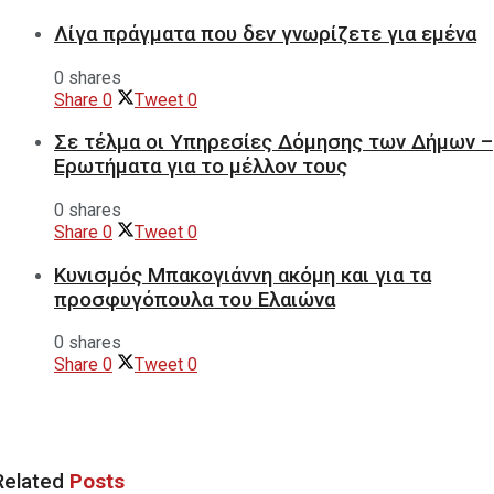
Λίγα πράγματα που δεν γνωρίζετε για εμένα
0 shares
Share
0
Tweet
0
Σε τέλμα οι Υπηρεσίες Δόμησης των Δήμων –
Ερωτήματα για το μέλλον τους
0 shares
Share
0
Tweet
0
Κυνισμός Μπακογιάννη ακόμη και για τα
προσφυγόπουλα του Ελαιώνα
0 shares
Share
0
Tweet
0
Related
Posts