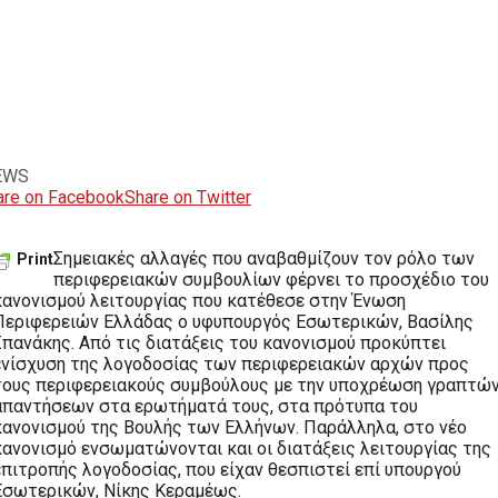
EWS
are on Facebook
Share on Twitter
Σημειακές αλλαγές που αναβαθμίζουν τον ρόλο των
Print
περιφερειακών συμβουλίων φέρνει το προσχέδιο του
κανονισμού λειτουργίας που κατέθεσε στην Ένωση
Περιφερειών Ελλάδας ο υφυπουργός Εσωτερικών, Βασίλης
Σπανάκης. Από τις διατάξεις του κανονισμού προκύπτει
ενίσχυση της λογοδοσίας των περιφερειακών αρχών προς
τους περιφερειακούς συμβούλους με την υποχρέωση γραπτώ
απαντήσεων στα ερωτήματά τους, στα πρότυπα του
κανονισμού της Βουλής των Ελλήνων. Παράλληλα, στο νέο
κανονισμό ενσωματώνονται και οι διατάξεις λειτουργίας της
επιτροπής λογοδοσίας, που είχαν θεσπιστεί επί υπουργού
Εσωτερικών, Νίκης Κεραμέως.