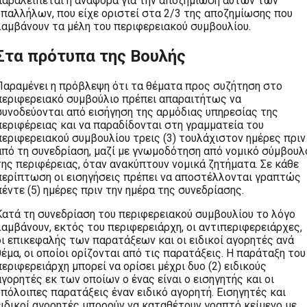
παραλείπεται η αναφορά για την αποζημίωση αυτών των
υπαλλήλων, που είχε οριστεί στα 2/3 της αποζημίωσης που
λαμβάνουν τα μέλη του περιφερειακού συμβουλίου.
Στα πρότυπα της Βουλής
Παραμένει η πρόβλεψη ότι τα θέματα προς συζήτηση στο
περιφερειακό συμβούλιο πρέπει απαραιτήτως να
συνοδεύονται από εισήγηση της αρμόδιας υπηρεσίας της
περιφέρειας και να παραδίδονται στη γραμματεία του
περιφερειακού συμβουλίου τρεις (3) τουλάχιστον ημέρες πριν
από τη συνεδρίαση, μαζί με γνωμοδότηση από νομικό σύμβουλ
της περιφέρειας, όταν ανακύπτουν νομικά ζητήματα. Σε κάθε
περίπτωση οι εισηγήσεις πρέπει να αποστέλλονται γραπτώς
πέντε (5) ημέρες πριν την ημέρα της συνεδρίασης.
Κατά τη συνεδρίαση του περιφερειακού συμβουλίου το λόγο
λαμβάνουν, εκτός του περιφερειάρχη, οι αντιπεριφερειάρχες,
οι επικεφαλής των παρατάξεων και οι ειδικοί αγορητές ανά
θέμα, οι οποίοι ορίζονται από τις παρατάξεις. Η παράταξη του
περιφερειάρχη μπορεί να ορίσει μέχρι δυο (2) ειδικούς
αγορητές εκ των οποίων ο ένας είναι ο εισηγητής και οι
υπόλοιπες παρατάξεις έναν ειδικό αγορητή. Εισηγητές και
ειδικοί αγορητές μπορούν να καταθέτουν γραπτό κείμενο με