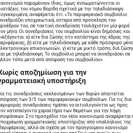
κανονισμού παραμένουν ίδιες, όμως ενσωματώνονται οι
διατάξεις του νόμου Βορίδη σχετικά με την τηλεδιάσκεψη.
Συγκεκριμένα, αναφέρεται ότι: «Το περιφερειακό συμβούλιο
συνεδριάζει υποχρεωτικά, ύστερα από πρόσκληση του
προέδρου του, σε τακτική συνεδρίαση τουλάχιστον μία φορά
τον μήνα. Οι συνεδριάσεις του συμβουλίου είναι δημόσιες και
διεξάγονται: α) είτε δια ζώσης στο κατάστημα της έδρας της
περιφέρειας, β) είτε με τηλεδιάσκεψη, με κάθε πρόσφορο μέσ
ηλεκτρονικών επικοινωνιών, γ) είτε με μικτό τρόπο, διά ζώση
και με τηλεδιάσκεψη. Το συμβούλιο μπορεί να συνεδριάσει σε
άλλον τόπο μετά από απόφαση του συμβουλίου».
Χωρίς αποζημίωση για την
γραμματειακή υποστήριξη
Για τις συνεδριάσεις κεκλεισμένων των θυρών απαιτείται
απόφαση των 3/5 των περιφερειακών συμβούλων. Για τις δια
περιφοράς συνεδριάσεις πρέπει να αιτιολογούνται ως προς
τον κατεπείγοντα χαρακτήρα των θεμάτων για την λήψη
αποφάσεων. Στο προσχέδιο του νέου κανονισμού αναφέρεται 
υποχρέωση γραμματειακής υποστήριξης από υπαλλήλους της
Περιφέρειας, αλλά σε σχέση με τον προηγούμενο κανονισμό