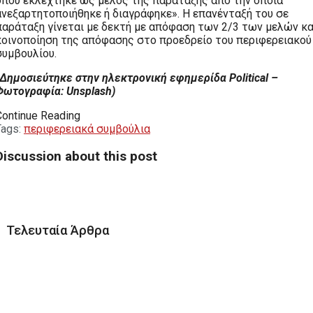
όπου εκλέχτηκε ως μέλος της παράταξης από την οποία
ανεξαρτητοποιήθηκε ή διαγράφηκε». Η επανένταξή του σε
παράταξη γίνεται με δεκτή με απόφαση των 2/3 των μελών κα
κοινοποίηση της απόφασης στο προεδρείο του περιφερειακού
συμβουλίου.
Δημοσιεύτηκε στην ηλεκτρονική εφημερίδα Political –
Φωτογραφία: Unsplash)
Continue Reading
Tags:
περιφερειακά συμβούλια
Discussion about this post
Τελευταία Άρθρα