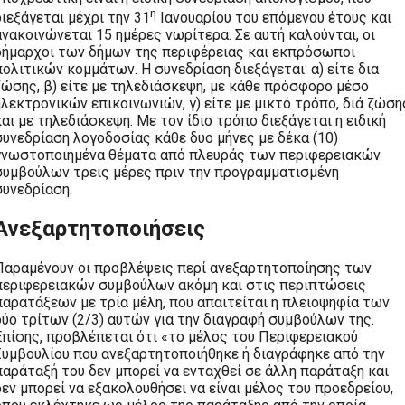
η
διεξάγεται μέχρι την 31
Ιανουαρίου του επόμενου έτους και
ανακοινώνεται 15 ημέρες νωρίτερα. Σε αυτή καλούνται, οι
δήμαρχοι των δήμων της περιφέρειας και εκπρόσωποι
πολιτικών κομμάτων. Η συνεδρίαση διεξάγεται: α) είτε δια
ζώσης, β) είτε με τηλεδιάσκεψη, με κάθε πρόσφορο μέσο
ηλεκτρονικών επικοινωνιών, γ) είτε με μικτό τρόπο, διά ζώση
και με τηλεδιάσκεψη. Με τον ίδιο τρόπο διεξάγεται η ειδική
συνεδρίαση λογοδοσίας κάθε δυο μήνες με δέκα (10)
γνωστοποιημένα θέματα από πλευράς των περιφερειακών
συμβούλων τρεις μέρες πριν την προγραμματισμένη
συνεδρίαση.
Ανεξαρτητοποιήσεις
Παραμένουν οι προβλέψεις περί ανεξαρτητοποίησης των
περιφερειακών συμβούλων ακόμη και στις περιπτώσεις
παρατάξεων με τρία μέλη, που απαιτείται η πλειοψηφία των
δύο τρίτων (2/3) αυτών για την διαγραφή συμβούλων της.
Επίσης, προβλέπεται ότι «το μέλος του Περιφερειακού
Συμβουλίου που ανεξαρτητοποιήθηκε ή διαγράφηκε από την
παράταξή του δεν μπορεί να ενταχθεί σε άλλη παράταξη και
δεν μπορεί να εξακολουθήσει να είναι μέλος του προεδρείου,