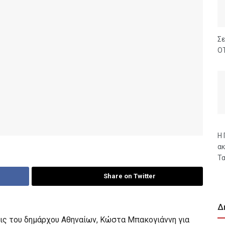
Σε
ΟΤ
Η 
ακ
Τα
Share on Twitter
Δ
εις του δημάρχου Αθηναίων, Κώστα Μπακογιάννη για