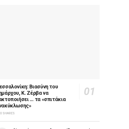
εσσαλονίκη: Βιασύνη του
ημάρχου, Κ. Ζέρβα να
ακτοποιήσει … τα «σπιτάκια
νακύκλωσης»
0 SHARES