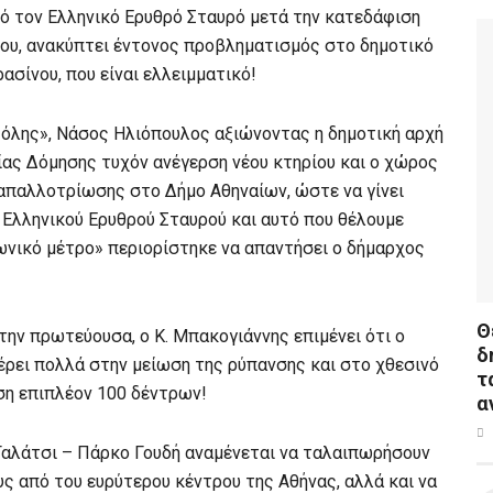
ό τον Ελληνικό Ερυθρό Σταυρό μετά την κατεδάφιση
ίου, ανακύπτει έντονος προβληματισμός στο δημοτικό
ασίνου, που είναι ελλειμματικό!
Πόλης», Νάσος Ηλιόπουλος αξιώνοντας η δημοτική αρχή
ίας Δόμησης τυχόν ανέγερση νέου κτηρίου και ο χώρος
απαλλοτρίωσης στο Δήμο Αθηναίων, ώστε να γίνει
 Ελληνικού Ερυθρού Σταυρού και αυτό που θέλουμε
ωνικό μέτρο» περιορίστηκε να απαντήσει ο δήμαρχος
Θ
ην πρωτεύουσα, ο Κ. Μπακογιάννης επιμένει ότι ο
δ
ρει πολλά στην μείωση της ρύπανσης και στο χθεσινό
τ
ση επιπλέον 100 δέντρων!
α
 Γαλάτσι – Πάρκο Γουδή αναμένεται να ταλαιπωρήσουν
υς από του ευρύτερου κέντρου της Αθήνας, αλλά και να