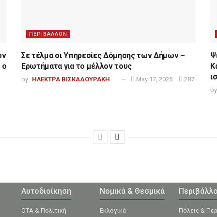
ΠΕΡΙΒΑΛΛΟΝ
ων
Σε τέλμα οι Υπηρεσίες Δόμησης των Δήμων –
Ψ
 ο
Ερωτήματα για το μέλλον τους
Κ
ι
by
ΗΛΕΚΤΡΑ ΒΙΣΚΑΔΟΥΡΑΚΗ
May 17, 2025
287
by
Αυτοδιοίκηση
Νομικά & Θεσμικά
Περιβάλλ
ΟΤΑ & Πολιτική
Εκλογικά
Πόλεις & Πε