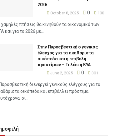
2026
0
October 8, 2025
100
 χαμηλές πτήσεις θα κινηθούν τα οικονομικά των
Α και για το 2026 με...
Στην Πυροσβεστική ο γενικός
έλεγχος για τα ακαθάριστα
οικόπεδα και η επιβολή
προστίμων – Τι λέει η ΚΥΑ
0
June 2, 2025
301
Πυροσβεστική διενεργεί γενικούς ελέγχους για τα
αθάριστα οικόπεδα και επιβάλλει πρόστιμα.
υτόχρονα, οι...
ημοφιλή