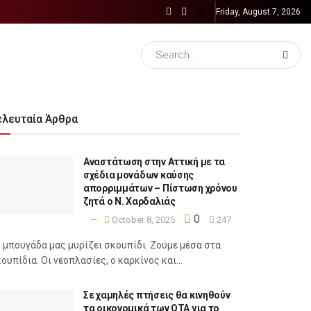
Friday, August 7, 2026
ελευταία Άρθρα
Αναστάτωση στην Αττική με τα
σχέδια μονάδων καύσης
απορριμμάτων – Πίστωση χρόνου
ζητά ο Ν. Χαρδαλιάς
0
October 8, 2025
247
 μπουγάδα μας μυρίζει σκουπίδι. Ζούμε μέσα στα
ουπίδια. Οι νεοπλασίες, ο καρκίνος και...
Σε χαμηλές πτήσεις θα κινηθούν
τα οικονομικά των ΟΤΑ για το