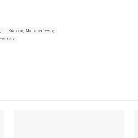
ς
Κώστας Μπακογιάννης
όπουλου