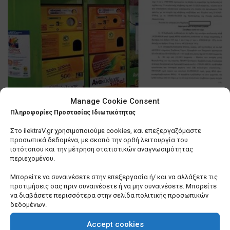
Manage Cookie Consent
Θεσσαλονίκη: Βιασύνη του
Πληροφορίες Προστασίας Ιδιωτικότητας
δημάρχου, Κ. Ζέρβα να τακτοποιήσει
… τα «σπιτάκια ανακύκλωσης»
Στο ilektraV.gr χρησιμοποιούμε cookies, και επεξεργαζόμαστε
προσωπικά δεδομένα, με σκοπό την ορθή λειτουργία του
0 SHARES
ιστότοπου και την μέτρηση στατιστικών αναγνωσιμότητας
περιεχομένου.
Λίγα πράγματα που δεν γνωρίζετε για εμένα
Μπορείτε να συναινέσετε στην επεξεργασία ή/ και να αλλάξετε τις
προτιμήσεις σας πριν συναινέσετε ή να μην συναινέσετε. Μπορείτε
0 SHARES
να διαβάσετε περισσότερα στην σελίδα πολιτικής προσωπικών
δεδομένων.
Σε τέλμα οι Υπηρεσίες Δόμησης των Δήμων –
Ερωτήματα για το μέλλον τους
Accept cookies