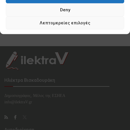
0 SHARES
Deny
Κυνισμός Μπακογιάννη ακόμη και για τα
προσφυγόπουλα του Ελαιώνα
Λεπτομερείες επιλογές
0 SHARES
Ηλέκτρα Βισκαδουράκη
Δημοσιογράφος, Μέλος της ΕΣHΕΑ
info@ilektraV.gr
Αυτοδιοίκηση