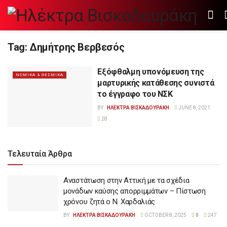
Tag:
Δημήτρης Βερβεσός
Εξόφθαλμη υπονόμευση της
ΝΟΜΙΚΑ & ΘΕΣΜΙΚΑ
μαρτυρικής κατάθεσης συνιστά
το έγγραφο του ΝΣΚ
BY
ΗΛΕΚΤΡΑ ΒΙΣΚΑΔΟΥΡΑΚΗ
JUNE 8, 2021
28
Τελευταία Άρθρα
Αναστάτωση στην Αττική με τα σχέδια
μονάδων καύσης απορριμμάτων – Πίστωση
χρόνου ζητά ο Ν. Χαρδαλιάς
BY
ΗΛΕΚΤΡΑ ΒΙΣΚΑΔΟΥΡΑΚΗ
OCTOBER 8, 2025
0
247