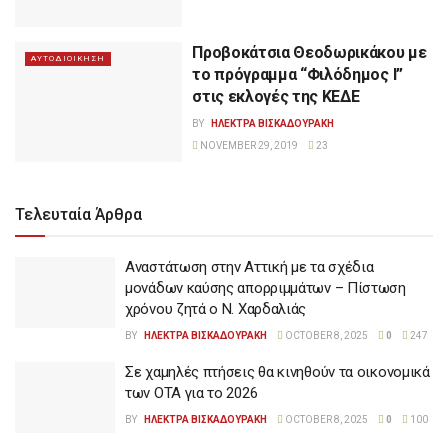
Προβοκάτσια Θεοδωρικάκου με
ΑΥΤΟΔΙΟΙΚΗΣΗ
το πρόγραμμα “Φιλόδημος Ι”
στις εκλογές της ΚΕΔΕ
BY
ΗΛΕΚΤΡΑ ΒΙΣΚΑΔΟΥΡΑΚΗ
NOVEMBER 29, 2019
23
Τελευταία Άρθρα
Αναστάτωση στην Αττική με τα σχέδια
μονάδων καύσης απορριμμάτων – Πίστωση
χρόνου ζητά ο Ν. Χαρδαλιάς
BY
ΗΛΕΚΤΡΑ ΒΙΣΚΑΔΟΥΡΑΚΗ
OCTOBER 8, 2025
0
247
Σε χαμηλές πτήσεις θα κινηθούν τα οικονομικά
των ΟΤΑ για το 2026
BY
ΗΛΕΚΤΡΑ ΒΙΣΚΑΔΟΥΡΑΚΗ
OCTOBER 8, 2025
0
100