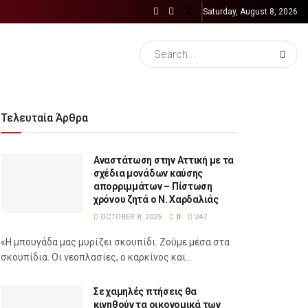
Saturday, August 8, 2026
Τελευταία Άρθρα
Αναστάτωση στην Αττική με τα
σχέδια μονάδων καύσης
απορριμμάτων – Πίστωση
χρόνου ζητά ο Ν. Χαρδαλιάς
OCTOBER 8, 2025
0
247
«Η μπουγάδα μας μυρίζει σκουπίδι. Ζούμε μέσα στα
σκουπίδια. Οι νεοπλασίες, ο καρκίνος και...
Σε χαμηλές πτήσεις θα
κινηθούν τα οικονομικά των