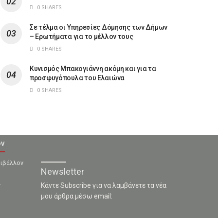
0 SHARES
Σε τέλμα οι Υπηρεσίες Δόμησης των Δήμων
– Ερωτήματα για το μέλλον τους
0 SHARES
Κυνισμός Μπακογιάννη ακόμη και για τα
προσφυγόπουλα του Ελαιώνα
0 SHARES
ον
ριβάλλον
Newsletter
ν
Κάντε Subscribe για να λαμβάνετε τα νέα
μου άρθρα μέσω email: