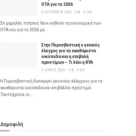
ΟΤΑ για το 2026
OCTOBER 8, 2025
0
100
Σε χαμηλές πτήσεις θα κινηθούν τα οικονομικά των
ΟΤΑ και για το 2026 με...
Στην Πυροσβεστική ο γενικός
έλεγχος για τα ακαθάριστα
οικόπεδα και η επιβολή
προστίμων – Τι λέει η ΚΥΑ
JUNE 2, 2025
0
301
Η Πυροσβεστική διενεργεί γενικούς ελέγχους για τα
ακαθάριστα οικόπεδα και επιβάλλει πρόστιμα.
Ταυτόχρονα, οι...
Δημοφιλή