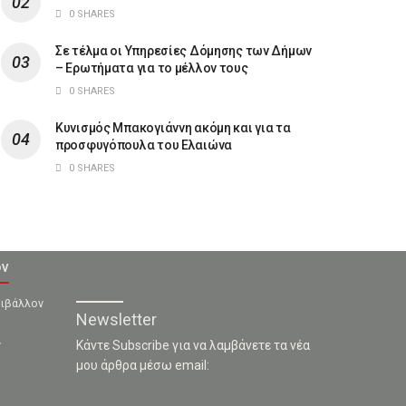
0 SHARES
Σε τέλμα οι Υπηρεσίες Δόμησης των Δήμων
– Ερωτήματα για το μέλλον τους
0 SHARES
Κυνισμός Μπακογιάννη ακόμη και για τα
προσφυγόπουλα του Ελαιώνα
0 SHARES
ον
ριβάλλον
Newsletter
ν
Κάντε Subscribe για να λαμβάνετε τα νέα
μου άρθρα μέσω email: