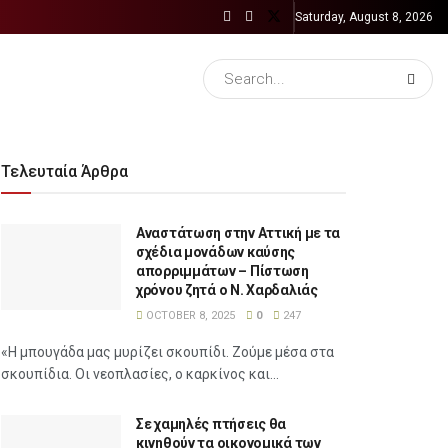
Saturday, August 8, 2026
Τελευταία Άρθρα
Αναστάτωση στην Αττική με τα
σχέδια μονάδων καύσης
απορριμμάτων – Πίστωση
χρόνου ζητά ο Ν. Χαρδαλιάς
OCTOBER 8, 2025
0
247
«Η μπουγάδα μας μυρίζει σκουπίδι. Ζούμε μέσα στα
σκουπίδια. Οι νεοπλασίες, ο καρκίνος και...
Σε χαμηλές πτήσεις θα
κινηθούν τα οικονομικά των