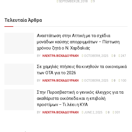
SEPTEMBER 28, 2018
9
Τελευταία Άρθρα
Αναστάτωση στην Αττική με τα σχέδια
μονάδων καύσης απορριμμάτων – Πίστωση
χρόνου ζητά ο Ν. Χαρδαλιάς
BY
ΗΛΕΚΤΡΑ ΒΙΣΚΑΔΟΥΡΑΚΗ
OCTOBER 8, 2025
0
247
Σε χαμηλές πτήσεις θα κινηθούν τα οικονομικά
των ΟΤΑ για το 2026
BY
ΗΛΕΚΤΡΑ ΒΙΣΚΑΔΟΥΡΑΚΗ
OCTOBER 8, 2025
0
100
Στην Πυροσβεστική ο γενικός έλεγχος για τα
ακαθάριστα οικόπεδα και η επιβολή
προστίμων – Τι λέει η ΚΥΑ
BY
ΗΛΕΚΤΡΑ ΒΙΣΚΑΔΟΥΡΑΚΗ
JUNE 2, 2025
0
301