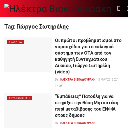
Tag:
Γιώργος Σωτηρέλης
Οι πρώτοι προβληματισμοί στο
ΕΚΛΟΓΙΚΑ
νομοσχέδιο για το εκλογικό
σύστημα των ΟΤΑ από τον
καθηγητή Συνταγματικού
Δικαίου, Γιώργο Σωτηρέλη
(video)
BY
ΗΛΕΚΤΡΑ ΒΙΣΚΑΔΟΥΡΑΚΗ
MAY 23, 2021
408
“Εμπάθειες” Πατούλη για να
ΑΥΤΟΔΙΟΙΚΗΣΗ
στηρίξει την θέση Μητσοτάκη
περί μεταβίβασης του ΕΝΦΙΑ
στους δήμους
BY
ΗΛΕΚΤΡΑ ΒΙΣΚΑΔΟΥΡΑΚΗ