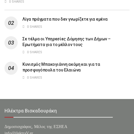
0 SHARES
Λίγα πράγματα που δεν γνωρίζετε για εμένα
0 SHARES
Σε τέλμα οι Υπηρεσίες Δόμησης των Δήμων –
Ερωτήματα για το μέλλον τους
0 SHARES
Κυνισμός Μπακογιάννη ακόμη και για τα
προσφυγόπουλα του Ελαιώνα
0 SHARES
Ηλέκτρα Βισκαδουράκη
Δημοσιογράφος, Μέλος της ΕΣHΕΑ
info@ilektraV.gr